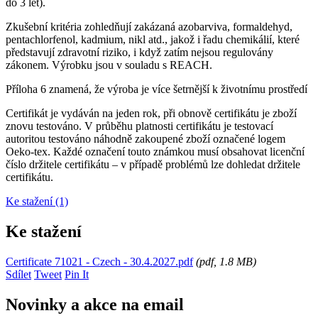
do 3 let).
Zkušební kritéria zohledňují zakázaná azobarviva, formaldehyd,
pentachlorfenol, kadmium, nikl atd., jakož i řadu chemikálií, které
představují zdravotní riziko, i když zatím nejsou regulovány
zákonem. Výrobku jsou v souladu s REACH.
Příloha 6 znamená, že výroba je více šetrnější k životnímu prostředí
Certifikát je vydáván na jeden rok, při obnově certifikátu je zboží
znovu testováno. V průběhu platnosti certifikátu je testovací
autoritou testováno náhodně zakoupené zboží označené logem
Oeko-tex. Každé označení touto známkou musí obsahovat licenční
číslo držitele certifikátu – v případě problémů lze dohledat držitele
certifikátu.
Ke stažení (1)
Ke stažení
Certificate 71021 - Czech - 30.4.2027.pdf
(
pdf
, 1.8 MB)
Sdílet
Tweet
Pin It
Novinky a akce na email