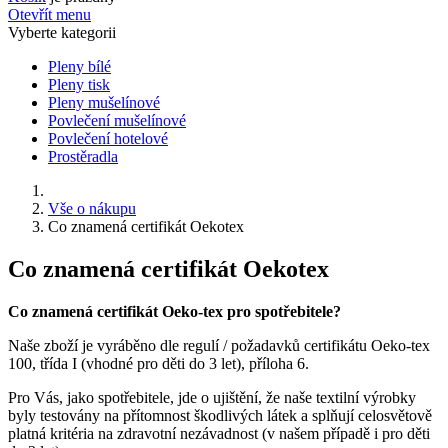
Otevřít menu
Vyberte kategorii
Pleny bílé
Pleny tisk
Pleny mušelínové
Povlečení mušelínové
Povlečení hotelové
Prostěradla
Vše o nákupu
Co znamená certifikát Oekotex
Co znamená certifikát Oekotex
Co znamená certifikát Oeko-tex pro spotřebitele?
Naše zboží je vyráběno dle regulí / požadavků certifikátu Oeko-tex
100, třída I (vhodné pro děti do 3 let), příloha 6.
Pro Vás, jako spotřebitele, jde o ujištění, že naše textilní výrobky
byly testovány na přítomnost škodlivých látek a splňují celosvětově
platná kritéria na zdravotní nezávadnost (v našem případě i pro děti