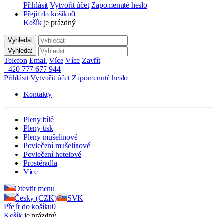
Přihlásit
Vytvořit účet
Zapomenuté heslo
Přejít do košíku
0
Košík
je prázdný
Vyhledat
Vyhledat
Telefon
Email
Více
Více
Zavřít
+420 777 677 944
Přihlásit
Vytvořit účet
Zapomenuté heslo
Kontakty
Pleny bílé
Pleny tisk
Pleny mušelínové
Povlečení mušelínové
Povlečení hotelové
Prostěradla
Více
Otevřít menu
Česky (CZK)
SVK
Přejít do košíku
0
Košík
je prázdný