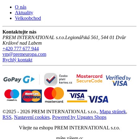
O nás
Aktuality
Velkoobchod
Kontaktujte nás
PREM INTERNATIONAL s.r.o.
Legionářská 561
,
544 01
Dvůr
Králové nad Labem
+420 777 677 944
vm@premeuropa.com
Rychlý kontakt
©
2025 -
2026
PREM INTERNATIONAL s.r.o.
,
Mapa stránek
,
RSS
,
Nastavení cookies
,
Powered by Upgates Shops
Vítejte na eshopu
PREM INTERNATIONAL s.r.o.
máte zájem o: