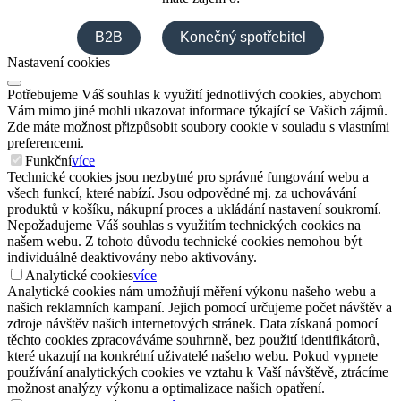
B2B
Konečný spotřebitel
Nastavení cookies
Potřebujeme Váš souhlas k využití jednotlivých cookies, abychom
Vám mimo jiné mohli ukazovat informace týkající se Vašich zájmů.
Zde máte možnost přizpůsobit soubory cookie v souladu s vlastními
preferencemi.
Funkční
více
Technické cookies jsou nezbytné pro správné fungování webu a
všech funkcí, které nabízí. Jsou odpovědné mj. za uchovávání
produktů v košíku, nákupní proces a ukládání nastavení soukromí.
Nepožadujeme Váš souhlas s využitím technických cookies na
našem webu. Z tohoto důvodu technické cookies nemohou být
individuálně deaktivovány nebo aktivovány.
Analytické cookies
více
Analytické cookies nám umožňují měření výkonu našeho webu a
našich reklamních kampaní. Jejich pomocí určujeme počet návštěv a
zdroje návštěv našich internetových stránek. Data získaná pomocí
těchto cookies zpracováváme souhrnně, bez použití identifikátorů,
které ukazují na konkrétní uživatelé našeho webu. Pokud vypnete
používání analytických cookies ve vztahu k Vaší návštěvě, ztrácíme
možnost analýzy výkonu a optimalizace našich opatření.