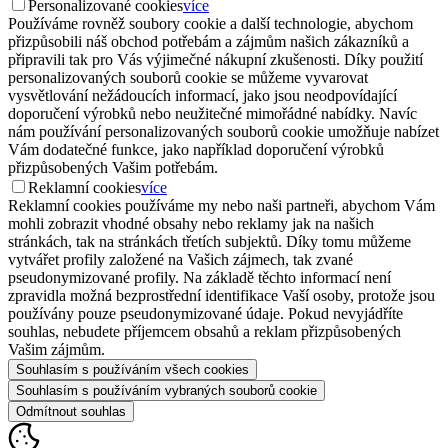
Personalizované cookies
více
Používáme rovněž soubory cookie a další technologie, abychom
přizpůsobili náš obchod potřebám a zájmům našich zákazníků a
připravili tak pro Vás výjimečné nákupní zkušenosti. Díky použití
personalizovaných souborů cookie se můžeme vyvarovat
vysvětlování nežádoucích informací, jako jsou neodpovídající
doporučení výrobků nebo neužitečné mimořádné nabídky. Navíc
nám používání personalizovaných souborů cookie umožňuje nabízet
Vám dodatečné funkce, jako například doporučení výrobků
přizpůsobených Vašim potřebám.
Reklamní cookies
více
Reklamní cookies používáme my nebo naši partneři, abychom Vám
mohli zobrazit vhodné obsahy nebo reklamy jak na našich
stránkách, tak na stránkách třetích subjektů. Díky tomu můžeme
vytvářet profily založené na Vašich zájmech, tak zvané
pseudonymizované profily. Na základě těchto informací není
zpravidla možná bezprostřední identifikace Vaší osoby, protože jsou
používány pouze pseudonymizované údaje. Pokud nevyjádříte
souhlas, nebudete příjemcem obsahů a reklam přizpůsobených
Vašim zájmům.
Souhlasím s používáním všech cookies
Souhlasím s používáním vybraných souborů cookie
Odmítnout souhlas