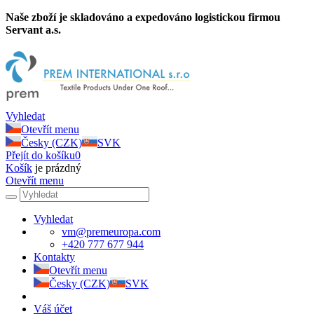
Naše zboží je skladováno a expedováno logistickou firmou
Servant a.s.
Vyhledat
Otevřít menu
Česky (CZK)
SVK
Přejít do košíku
0
Košík
je prázdný
Otevřít menu
Vyhledat
vm@premeuropa.com
+420 777 677 944
Kontakty
Otevřít menu
Česky (CZK)
SVK
Váš účet