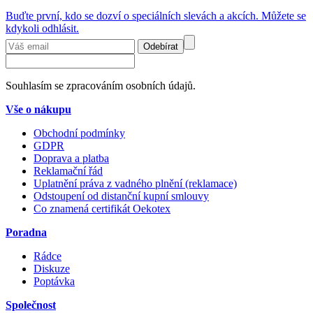
Buďte první, kdo se dozví o speciálních slevách a akcích. Můžete se
kdykoli odhlásit.
Odebírat
Souhlasím se zpracováním osobních údajů.
Vše o nákupu
Obchodní podmínky
GDPR
Doprava a platba
Reklamační řád
Uplatnění práva z vadného plnění (reklamace)
Odstoupení od distanční kupní smlouvy
Co znamená certifikát Oekotex
Poradna
Rádce
Diskuze
Poptávka
Společnost