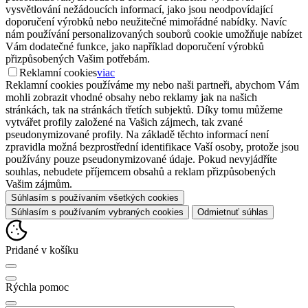
vysvětlování nežádoucích informací, jako jsou neodpovídající
doporučení výrobků nebo neužitečné mimořádné nabídky. Navíc
nám používání personalizovaných souborů cookie umožňuje nabízet
Vám dodatečné funkce, jako například doporučení výrobků
přizpůsobených Vašim potřebám.
Reklamní cookies
viac
Reklamní cookies používáme my nebo naši partneři, abychom Vám
mohli zobrazit vhodné obsahy nebo reklamy jak na našich
stránkách, tak na stránkách třetích subjektů. Díky tomu můžeme
vytvářet profily založené na Vašich zájmech, tak zvané
pseudonymizované profily. Na základě těchto informací není
zpravidla možná bezprostřední identifikace Vaší osoby, protože jsou
používány pouze pseudonymizované údaje. Pokud nevyjádříte
souhlas, nebudete příjemcem obsahů a reklam přizpůsobených
Vašim zájmům.
Súhlasím s používaním všetkých cookies
Súhlasím s používaním vybraných cookies
Odmietnuť súhlas
Pridané v košíku
Rýchla pomoc