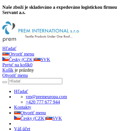
Naše zboží je skladováno a expedováno logistickou firmou
Servant a.s.
Hľadať
Otvoriť menu
Česky (CZK)
SVK
Prejsť na košík
0
Košík
je prázdny
Otvoriť menu
Hľadať
vm@premeuropa.com
+420 777 677 944
Kontakty
Otvoriť menu
Česky (CZK)
SVK
Váš účet