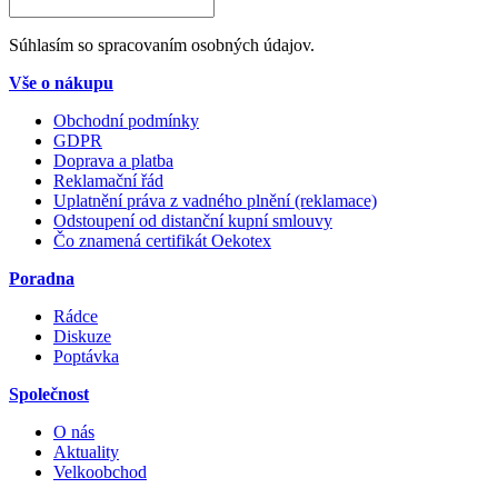
Súhlasím so spracovaním osobných údajov.
Vše o nákupu
Obchodní podmínky
GDPR
Doprava a platba
Reklamační řád
Uplatnění práva z vadného plnění (reklamace)
Odstoupení od distanční kupní smlouvy
Čo znamená certifikát Oekotex
Poradna
Rádce
Diskuze
Poptávka
Společnost
O nás
Aktuality
Velkoobchod