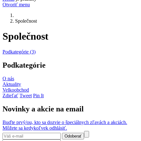
Otvoriť menu
Společnost
Společnost
Podkategórie (3)
Podkategórie
O nás
Aktuality
Velkoobchod
Zdieľať
Tweet
Pin It
Novinky a akcie na email
Buďte prvý/ou, kto sa dozvie o špeciálnych zľavách a akciách.
Môžete sa kedykoľvek odhlásiť.
Odoberať