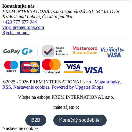
Kontaktujte nás
PREM INTERNATIONAL s.r.o.
Legionářská 561
,
544 01
Dvůr
Králové nad Labem
,
Česká republika
+420 777 677 944
vm@premeuropa.com
Rýchla pomoc
©
2025 -
2026
PREM INTERNATIONAL s.r.o.
,
Mapa stránky
,
RSS
,
Nastavenie cookies
,
Powered by Upgates Shops
Vítejte na eshopu
PREM INTERNATIONAL s.r.o.
máte zájem o:
B2B
Konečný spotřebitel
Nastavenie cookies