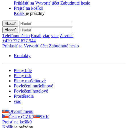
Prihlásiť sa
Vytvoriť účet
Zabudnuté heslo
Prejsť na košík
0
Košík
je prázdny
Hľadať
Hľadať
Telefónne číslo
Email
viac
viac
Zavrieť
+420 777 677 944
Prihlásiť sa
Vytvoriť účet
Zabudnuté heslo
Kontakty
Pleny bílé
Pleny tisk
Pleny mušelínové
Povlečení mušelínové
Povlečení hotelové
Prostěradla
viac
Otvoriť menu
Česky (CZK)
SVK
Prejsť na košík
0
Košík
je prázdny