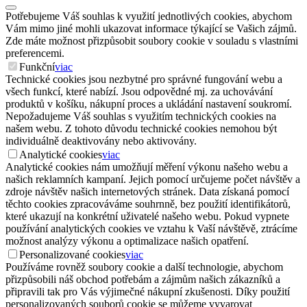
Potřebujeme Váš souhlas k využití jednotlivých cookies, abychom
Vám mimo jiné mohli ukazovat informace týkající se Vašich zájmů.
Zde máte možnost přizpůsobit soubory cookie v souladu s vlastními
preferencemi.
Funkční
viac
Technické cookies jsou nezbytné pro správné fungování webu a
všech funkcí, které nabízí. Jsou odpovědné mj. za uchovávání
produktů v košíku, nákupní proces a ukládání nastavení soukromí.
Nepožadujeme Váš souhlas s využitím technických cookies na
našem webu. Z tohoto důvodu technické cookies nemohou být
individuálně deaktivovány nebo aktivovány.
Analytické cookies
viac
Analytické cookies nám umožňují měření výkonu našeho webu a
našich reklamních kampaní. Jejich pomocí určujeme počet návštěv a
zdroje návštěv našich internetových stránek. Data získaná pomocí
těchto cookies zpracováváme souhrnně, bez použití identifikátorů,
které ukazují na konkrétní uživatelé našeho webu. Pokud vypnete
používání analytických cookies ve vztahu k Vaší návštěvě, ztrácíme
možnost analýzy výkonu a optimalizace našich opatření.
Personalizované cookies
viac
Používáme rovněž soubory cookie a další technologie, abychom
přizpůsobili náš obchod potřebám a zájmům našich zákazníků a
připravili tak pro Vás výjimečné nákupní zkušenosti. Díky použití
personalizovaných souborů cookie se můžeme vyvarovat