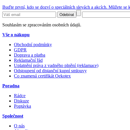
Buďte první, kdo se dozví o speciálních slevách a akcích. Můžete se k
Odebírat
Souhlasím se zpracováním osobních údajů.
Vše o nákupu
Obchodní podmínky
GDPR
Doprava a platba
Reklamační řád
Uplatnění práva z vadného plnění (reklamace)
Odstoupení od distanční kupní smlouvy
Co znamená certifikát Oekotex
Poradna
Rádce
Diskuze
Poptávka
Společnost
O nás