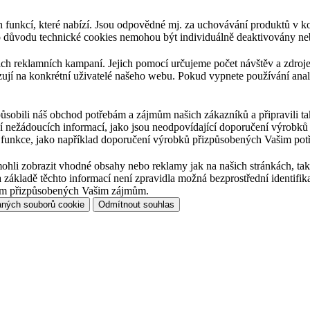
 funkcí, které nabízí. Jsou odpovědné mj. za uchovávání produktů v 
o důvodu technické cookies nemohou být individuálně deaktivovány ne
 reklamních kampaní. Jejich pomocí určujeme počet návštěv a zdroje 
azují na konkrétní uživatelé našeho webu. Pokud vypnete používání ana
ůsobili náš obchod potřebám a zájmům našich zákazníků a připravili ta
 nežádoucích informací, jako jsou neodpovídající doporučení výrobk
funkce, jako například doporučení výrobků přizpůsobených Vašim pot
i zobrazit vhodné obsahy nebo reklamy jak na našich stránkách, tak n
 základě těchto informací není zpravidla možná bezprostřední identif
lam přizpůsobených Vašim zájmům.
aných souborů cookie
Odmítnout souhlas