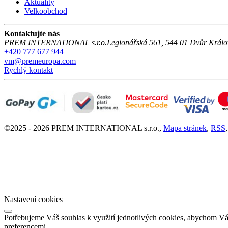
Aktuality
Velkoobchod
Kontaktujte nás
PREM INTERNATIONAL s.r.o.
Legionářská 561
,
544 01
Dvůr Králo
+420 777 677 944
vm@premeuropa.com
Rychlý kontakt
©
2025 -
2026
PREM INTERNATIONAL s.r.o.
,
Mapa stránek
,
RSS
Nastavení cookies
Potřebujeme Váš souhlas k využití jednotlivých cookies, abychom Vá
preferencemi.