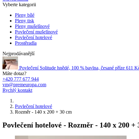
Vyberte kategorii
Pleny bílé
Pleny tisk
Pleny mušelínové
Povlečení mušelínové
Povlečení hotelové
Prostěradla
Nejprodávanější
Povlečení Solitude hnědé, 100 % bavlna, česané příze
611 K
Máte dotaz?
+420 777 677 944
vm@premeuropa.com
Rychlý kontakt
Povlečení hotelové
Rozměr - 140 x 200 + 30 cm
Povlečení hotelové - Rozměr - 140 x 200 +