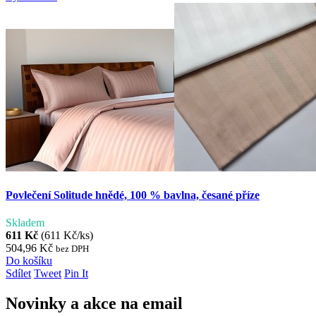
Povlečení Solitude hnědé, 100 % bavlna, česané příze
Skladem
611 Kč
(611 Kč/ks)
504,96 Kč
bez DPH
Do košíku
Sdílet
Tweet
Pin It
Novinky a akce na email