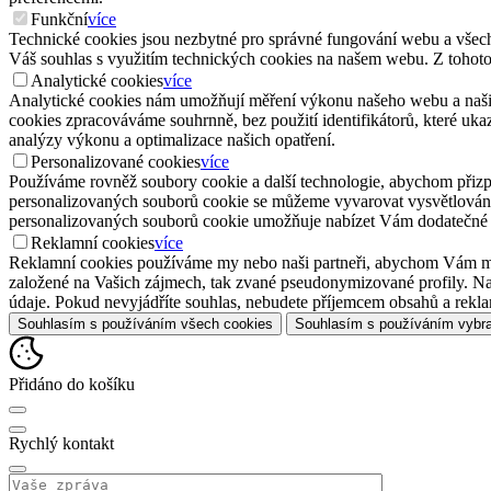
Funkční
více
Technické cookies jsou nezbytné pro správné fungování webu a všech
Váš souhlas s využitím technických cookies na našem webu. Z tohot
Analytické cookies
více
Analytické cookies nám umožňují měření výkonu našeho webu a našich
cookies zpracováváme souhrnně, bez použití identifikátorů, které uk
analýzy výkonu a optimalizace našich opatření.
Personalizované cookies
více
Používáme rovněž soubory cookie a další technologie, abychom přizp
personalizovaných souborů cookie se můžeme vyvarovat vysvětlování
personalizovaných souborů cookie umožňuje nabízet Vám dodatečné 
Reklamní cookies
více
Reklamní cookies používáme my nebo naši partneři, abychom Vám mohl
založené na Vašich zájmech, tak zvané pseudonymizované profily. Na
údaje. Pokud nevyjádříte souhlas, nebudete příjemcem obsahů a rek
Souhlasím s používáním všech cookies
Souhlasím s používáním vybr
Přidáno do košíku
Rychlý kontakt