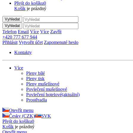
Přejít do košíku
0
Košík
je prázdný
Vyhledat
Vyhledat
Telefon
Email
Více
Více
Zavřít
+420 777 677 944
Přihlásit
Vytvořit účet
Zapomenuté heslo
Kontakty
Více
Pleny bílé
Pleny tisk
Pleny mušelínové
Povlečení mušelínové
Povlečení hotelové
(aktuální)
Prostěradla
Otevřít menu
Česky (CZK)
SVK
Přejít do košíku
0
Košík
je prázdný
Otevřít menu