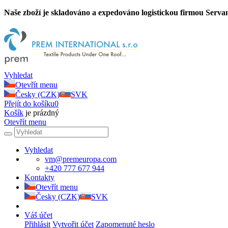
Naše zboží je skladováno a expedováno logistickou firmou Servan
Vyhledat
Otevřít menu
Česky (CZK)
SVK
Přejít do košíku
0
Košík
je prázdný
Otevřít menu
Vyhledat
vm@premeuropa.com
+420 777 677 944
Kontakty
Otevřít menu
Česky (CZK)
SVK
Váš účet
Přihlásit
Vytvořit účet
Zapomenuté heslo