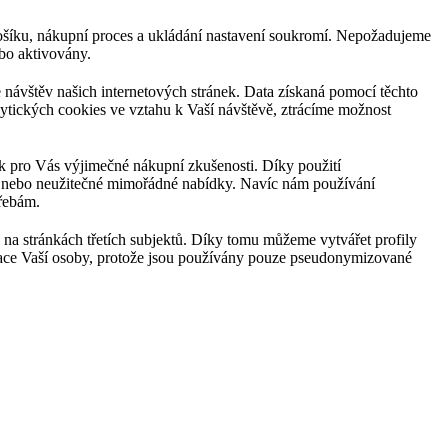
košíku, nákupní proces a ukládání nastavení soukromí. Nepožadujeme
bo aktivovány.
návštěv našich internetových stránek. Data získaná pomocí těchto
lytických cookies ve vztahu k Vaší návštěvě, ztrácíme možnost
k pro Vás výjimečné nákupní zkušenosti. Díky použití
ů nebo neužitečné mimořádné nabídky. Navíc nám používání
řebám.
a stránkách třetích subjektů. Díky tomu můžeme vytvářet profily
ikace Vaší osoby, protože jsou používány pouze pseudonymizované