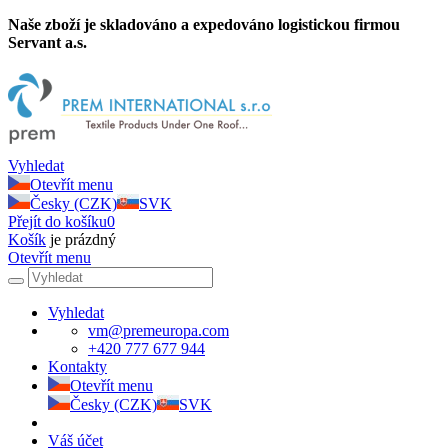
Naše zboží je skladováno a expedováno logistickou firmou
Servant a.s.
Vyhledat
Otevřít menu
Česky (CZK)
SVK
Přejít do košíku
0
Košík
je prázdný
Otevřít menu
Vyhledat
vm@premeuropa.com
+420 777 677 944
Kontakty
Otevřít menu
Česky (CZK)
SVK
Váš účet