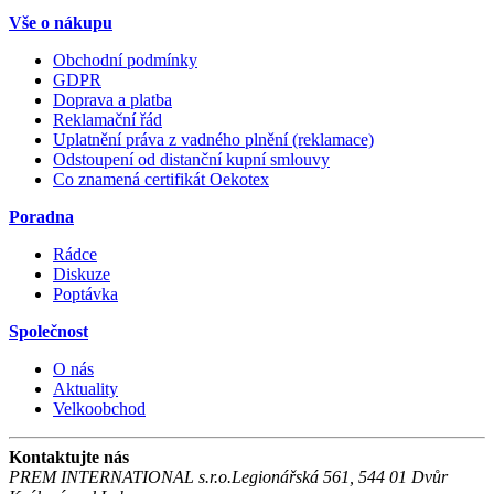
Vše o nákupu
Obchodní podmínky
GDPR
Doprava a platba
Reklamační řád
Uplatnění práva z vadného plnění (reklamace)
Odstoupení od distanční kupní smlouvy
Co znamená certifikát Oekotex
Poradna
Rádce
Diskuze
Poptávka
Společnost
O nás
Aktuality
Velkoobchod
Kontaktujte nás
PREM INTERNATIONAL s.r.o.
Legionářská 561
,
544 01
Dvůr