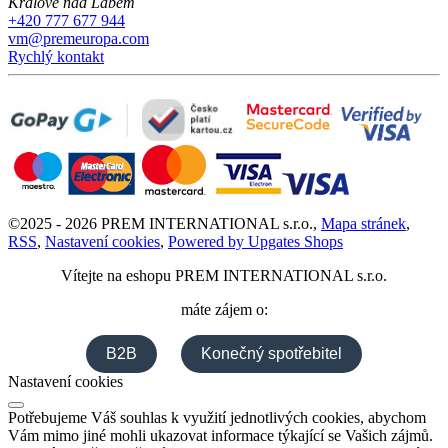
Králové nad Labem
+420 777 677 944
vm@premeuropa.com
Rychlý kontakt
©
2025 -
2026
PREM INTERNATIONAL s.r.o.
,
Mapa stránek
,
RSS
,
Nastavení cookies
,
Powered by Upgates Shops
Vítejte na eshopu
PREM INTERNATIONAL s.r.o.
máte zájem o:
B2B
Konečný spotřebitel
Nastavení cookies
Potřebujeme Váš souhlas k využití jednotlivých cookies, abychom
Vám mimo jiné mohli ukazovat informace týkající se Vašich zájmů.