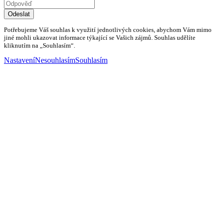
Odeslat
Potřebujeme Váš souhlas k využití jednotlivých cookies, abychom Vám mimo
jiné mohli ukazovat informace týkající se Vašich zájmů. Souhlas udělíte
kliknutím na „Souhlasím“.
Nastavení
Nesouhlasím
Souhlasím