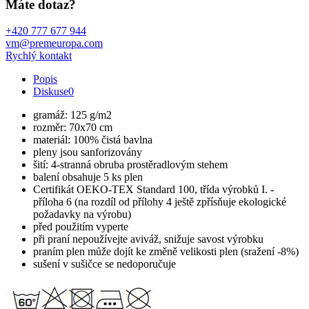
Máte dotaz?
+420 777 677 944
vm@premeuropa.com
Rychlý kontakt
Popis
Diskuse
0
gramáž: 125 g/m2
rozměr: 70x70 cm
materiál: 100% čistá bavlna
pleny jsou sanforizovány
šití: 4-stranná obruba prostěradlovým stehem
balení obsahuje 5 ks plen
Certifikát OEKO-TEX Standard 100, třída výrobků I. -
příloha 6 (na rozdíl od přílohy 4 ještě zpřísňuje ekologické
požadavky na výrobu)
před použitím vyperte
při praní nepoužívejte aviváž, snižuje savost výrobku
praním plen může dojít ke změně velikosti plen (sražení -8%)
sušení v sušičce se nedoporučuje