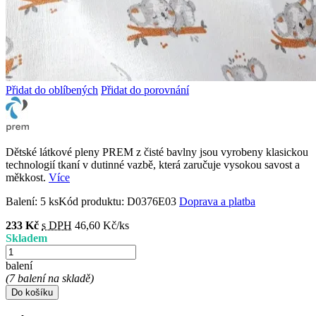
Přidat do oblíbených
Přidat do porovnání
Dětské látkové pleny PREM z čisté bavlny jsou vyrobeny klasickou
technologií tkaní v dutinné vazbě, která zaručuje vysokou savost a
měkkost.
Více
Balení:
5 ks
Kód produktu:
D0376E03
Doprava a platba
233 Kč
s DPH
46,60 Kč/ks
Skladem
balení
(7 balení na skladě)
Do košíku