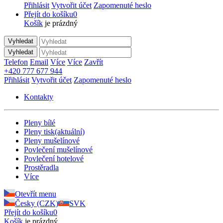
Přihlásit
Vytvořit účet
Zapomenuté heslo
Přejít do košíku
0
Košík
je prázdný
Vyhledat
Vyhledat
Telefon
Email
Více
Více
Zavřít
+420 777 677 944
Přihlásit
Vytvořit účet
Zapomenuté heslo
Kontakty
Pleny bílé
Pleny tisk
(aktuální)
Pleny mušelínové
Povlečení mušelínové
Povlečení hotelové
Prostěradla
Více
Otevřít menu
Česky (CZK)
SVK
Přejít do košíku
0
Košík
je prázdný