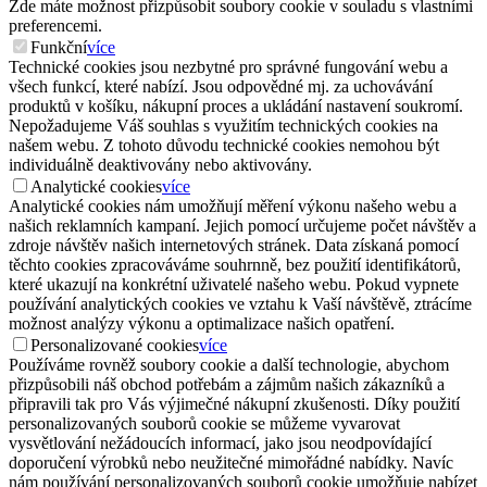
Zde máte možnost přizpůsobit soubory cookie v souladu s vlastními
preferencemi.
Funkční
více
Technické cookies jsou nezbytné pro správné fungování webu a
všech funkcí, které nabízí. Jsou odpovědné mj. za uchovávání
produktů v košíku, nákupní proces a ukládání nastavení soukromí.
Nepožadujeme Váš souhlas s využitím technických cookies na
našem webu. Z tohoto důvodu technické cookies nemohou být
individuálně deaktivovány nebo aktivovány.
Analytické cookies
více
Analytické cookies nám umožňují měření výkonu našeho webu a
našich reklamních kampaní. Jejich pomocí určujeme počet návštěv a
zdroje návštěv našich internetových stránek. Data získaná pomocí
těchto cookies zpracováváme souhrnně, bez použití identifikátorů,
které ukazují na konkrétní uživatelé našeho webu. Pokud vypnete
používání analytických cookies ve vztahu k Vaší návštěvě, ztrácíme
možnost analýzy výkonu a optimalizace našich opatření.
Personalizované cookies
více
Používáme rovněž soubory cookie a další technologie, abychom
přizpůsobili náš obchod potřebám a zájmům našich zákazníků a
připravili tak pro Vás výjimečné nákupní zkušenosti. Díky použití
personalizovaných souborů cookie se můžeme vyvarovat
vysvětlování nežádoucích informací, jako jsou neodpovídající
doporučení výrobků nebo neužitečné mimořádné nabídky. Navíc
nám používání personalizovaných souborů cookie umožňuje nabízet