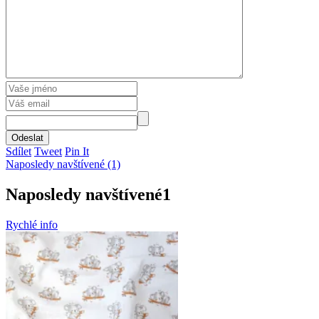
Odeslat
Sdílet
Tweet
Pin It
Naposledy navštívené (1)
Naposledy navštívené
1
Rychlé info