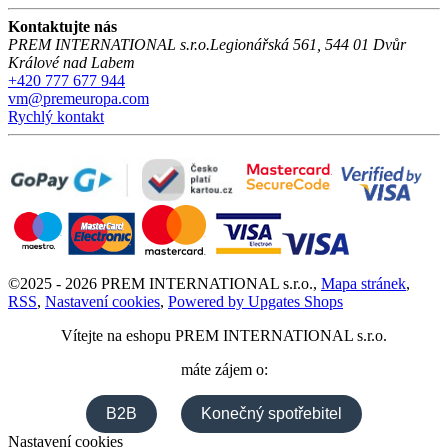
Kontaktujte nás
PREM INTERNATIONAL s.r.o.
Legionářská 561
,
544 01
Dvůr
Králové nad Labem
+420 777 677 944
vm@premeuropa.com
Rychlý kontakt
©
2025 -
2026
PREM INTERNATIONAL s.r.o.
,
Mapa stránek
,
RSS
,
Nastavení cookies
,
Powered by Upgates Shops
Vítejte na eshopu
PREM INTERNATIONAL s.r.o.
máte zájem o:
B2B
Konečný spotřebitel
Nastavení cookies