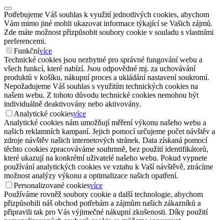
Potřebujeme Váš souhlas k využití jednotlivých cookies, abychom
Vám mimo jiné mohli ukazovat informace týkající se Vašich zájmů.
Zde máte možnost přizpůsobit soubory cookie v souladu s vlastními
preferencemi.
Funkční
více
Technické cookies jsou nezbytné pro správné fungování webu a
všech funkcí, které nabízí. Jsou odpovědné mj. za uchovávání
produktů v košíku, nákupní proces a ukládání nastavení soukromí.
Nepožadujeme Váš souhlas s využitím technických cookies na
našem webu. Z tohoto důvodu technické cookies nemohou být
individuálně deaktivovány nebo aktivovány.
Analytické cookies
více
Analytické cookies nám umožňují měření výkonu našeho webu a
našich reklamních kampaní. Jejich pomocí určujeme počet návštěv a
zdroje návštěv našich internetových stránek. Data získaná pomocí
těchto cookies zpracováváme souhrnně, bez použití identifikátorů,
které ukazují na konkrétní uživatelé našeho webu. Pokud vypnete
používání analytických cookies ve vztahu k Vaší návštěvě, ztrácíme
možnost analýzy výkonu a optimalizace našich opatření.
Personalizované cookies
více
Používáme rovněž soubory cookie a další technologie, abychom
přizpůsobili náš obchod potřebám a zájmům našich zákazníků a
připravili tak pro Vás výjimečné nákupní zkušenosti. Díky použití