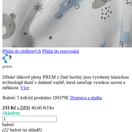
Přidat do oblíbených
Přidat do porovnání
Dětské látkové pleny PREM z čisté bavlny jsou vyrobeny klasickou
technologií tkaní v dutinné vazbě, která zaručuje vysokou savost a
měkkost.
Více
Balení:
5 ks
Kód produktu:
D0379E
Doprava a platba
233 Kč
s DPH
46,60 Kč/ks
Skladem
balení
(22 balení na skladě)