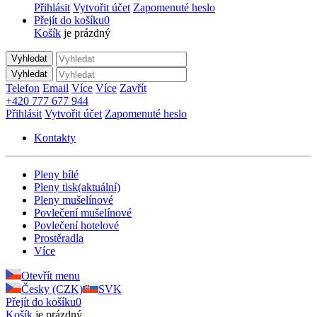
Přihlásit
Vytvořit účet
Zapomenuté heslo
Přejít do košíku
0
Košík
je prázdný
Vyhledat
Vyhledat
Telefon
Email
Více
Více
Zavřít
+420 777 677 944
Přihlásit
Vytvořit účet
Zapomenuté heslo
Kontakty
Pleny bílé
Pleny tisk
(aktuální)
Pleny mušelínové
Povlečení mušelínové
Povlečení hotelové
Prostěradla
Více
Otevřít menu
Česky (CZK)
SVK
Přejít do košíku
0
Košík
je prázdný