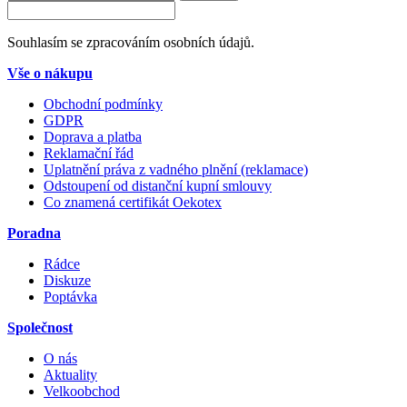
Souhlasím se zpracováním osobních údajů.
Vše o nákupu
Obchodní podmínky
GDPR
Doprava a platba
Reklamační řád
Uplatnění práva z vadného plnění (reklamace)
Odstoupení od distanční kupní smlouvy
Co znamená certifikát Oekotex
Poradna
Rádce
Diskuze
Poptávka
Společnost
O nás
Aktuality
Velkoobchod