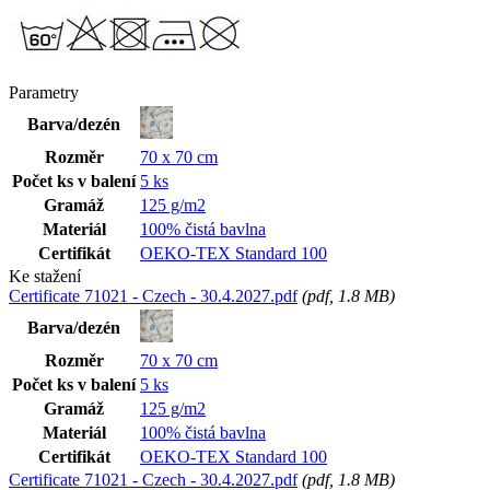
Parametry
Barva/dezén
Rozměr
70 x 70 cm
Počet ks v balení
5 ks
Gramáž
125 g/m2
Materiál
100% čistá bavlna
Certifikát
OEKO-TEX Standard 100
Ke stažení
Certificate 71021 - Czech - 30.4.2027.pdf
(
pdf
, 1.8 MB)
Barva/dezén
Rozměr
70 x 70 cm
Počet ks v balení
5 ks
Gramáž
125 g/m2
Materiál
100% čistá bavlna
Certifikát
OEKO-TEX Standard 100
Certificate 71021 - Czech - 30.4.2027.pdf
(
pdf
, 1.8 MB)