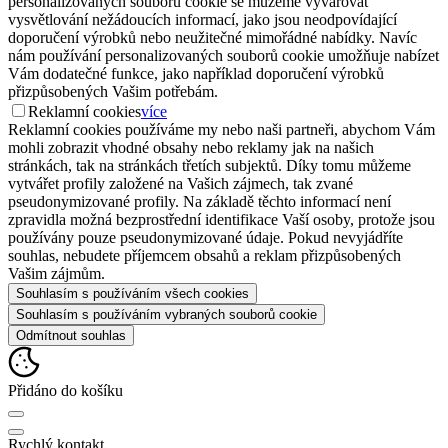
personalizovaných souborů cookie se můžeme vyvarovat
vysvětlování nežádoucích informací, jako jsou neodpovídající
doporučení výrobků nebo neužitečné mimořádné nabídky. Navíc
nám používání personalizovaných souborů cookie umožňuje nabízet
Vám dodatečné funkce, jako například doporučení výrobků
přizpůsobených Vašim potřebám.
Reklamní cookies
více
Reklamní cookies používáme my nebo naši partneři, abychom Vám
mohli zobrazit vhodné obsahy nebo reklamy jak na našich
stránkách, tak na stránkách třetích subjektů. Díky tomu můžeme
vytvářet profily založené na Vašich zájmech, tak zvané
pseudonymizované profily. Na základě těchto informací není
zpravidla možná bezprostřední identifikace Vaší osoby, protože jsou
používány pouze pseudonymizované údaje. Pokud nevyjádříte
souhlas, nebudete příjemcem obsahů a reklam přizpůsobených
Vašim zájmům.
Souhlasím s používáním všech cookies
Souhlasím s používáním vybraných souborů cookie
Odmítnout souhlas
Přidáno do košíku
Rychlý kontakt