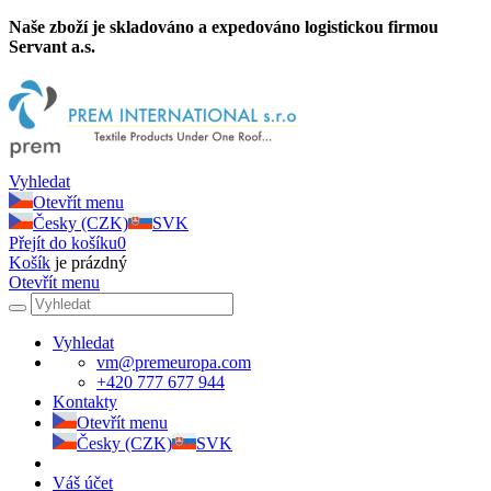
Naše zboží je skladováno a expedováno logistickou firmou
Servant a.s.
Vyhledat
Otevřít menu
Česky (CZK)
SVK
Přejít do košíku
0
Košík
je prázdný
Otevřít menu
Vyhledat
vm@premeuropa.com
+420 777 677 944
Kontakty
Otevřít menu
Česky (CZK)
SVK
Váš účet