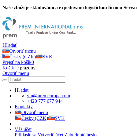
Naše zboží je skladováno a expedováno logistickou firmou Servan
Hľadať
Otvoriť menu
Česky (CZK)
SVK
Prejsť na košík
0
Košík
je prázdny
Otvoriť menu
Hľadať
vm@premeuropa.com
+420 777 677 944
Kontakty
Otvoriť menu
Česky (CZK)
SVK
Váš účet
Prihlásiť sa
Vytvoriť účet
Zabudnuté heslo