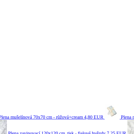
Plena mušelínová 70x70 cm - růžová+cream
4,80 EUR
Plena 
Plena zavinovací 120x120 cm, tisk - fialové hvězdy
7,25 EUR