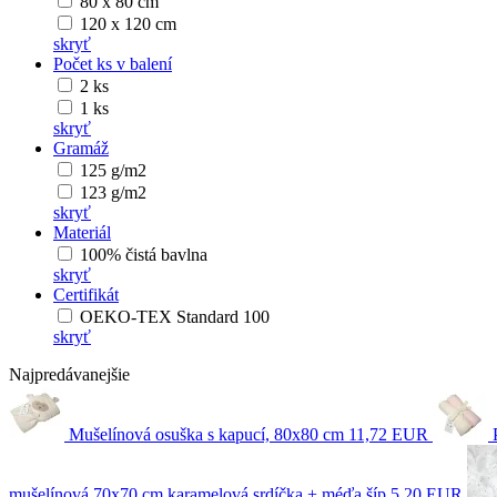
80 x 80 cm
120 x 120 cm
skryť
Počet ks v balení
2 ks
1 ks
skryť
Gramáž
125 g/m2
123 g/m2
skryť
Materiál
100% čistá bavlna
skryť
Certifikát
OEKO-TEX Standard 100
skryť
Najpredávanejšie
Mušelínová osuška s kapucí, 80x80 cm
11,72 EUR
mušelínová 70x70 cm karamelová srdíčka + méďa šíp
5,20 EUR