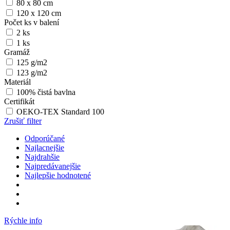
80 x 80 cm
120 x 120 cm
Počet ks v balení
2 ks
1 ks
Gramáž
125 g/m2
123 g/m2
Materiál
100% čistá bavlna
Certifikát
OEKO-TEX Standard 100
Zrušiť filter
Odporúčané
Najlacnejšie
Najdrahšie
Najpredávanejšie
Najlepšie hodnotené
Rýchle info