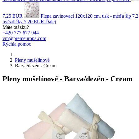
7,25 EUR
Plena zavinovací 120x120 cm, tisk - méďa šíp
7,
hvězdičky
5,20 EUR
Ďalej
Máte otázku?
+420 777 677 944
vm@premeuropa.com
Rýchla pomoc
Pleny mušelínové
Barva/dezén - Cream
Pleny mušelínové - Barva/dezén - Cream