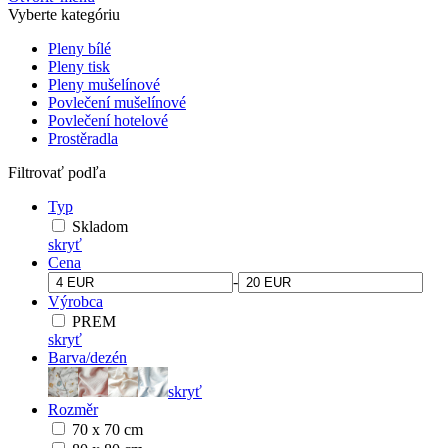
Vyberte kategóriu
Pleny bílé
Pleny tisk
Pleny mušelínové
Povlečení mušelínové
Povlečení hotelové
Prostěradla
Filtrovať podľa
Typ
Skladom
skryť
Cena
-
Výrobca
PREM
skryť
Barva/dezén
skryť
Rozměr
70 x 70 cm