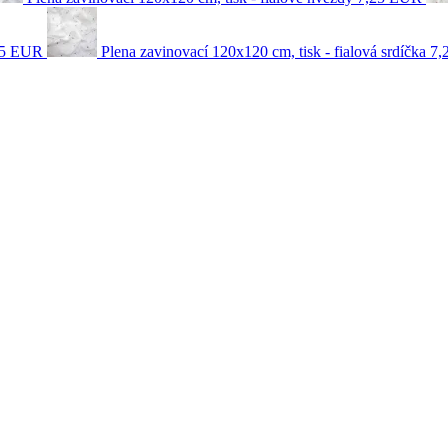
25 EUR
Plena zavinovací 120x120 cm, tisk - fialová srdíčka
7,