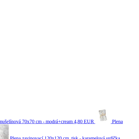
mušelínová 70x70 cm - modrá+cream
4,80 EUR
Plena
Plena zavinovací 120x120 cm, tisk - karamelová srdíčka