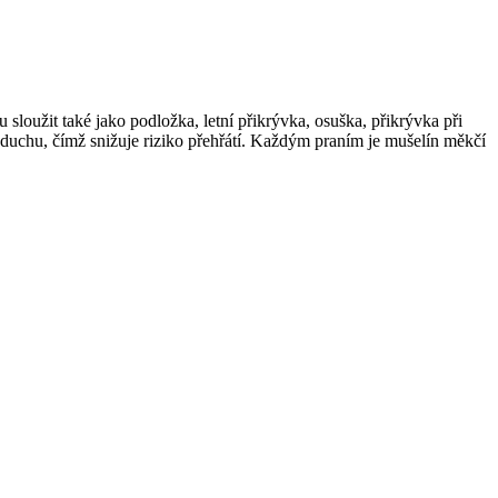
loužit také jako podložka, letní přikrývka, osuška, přikrývka při
vzduchu, čímž snižuje riziko přehřátí. Každým praním je mušelín měkčí