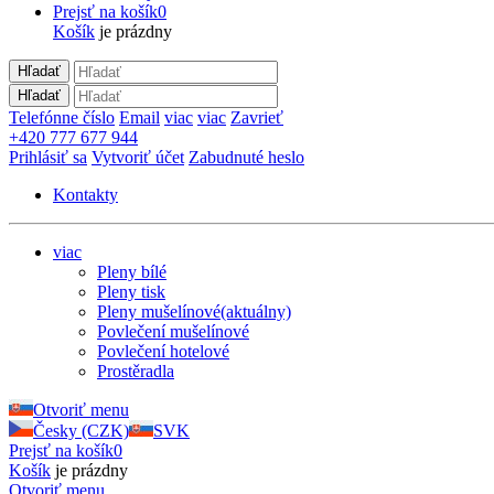
Prejsť na košík
0
Košík
je prázdny
Hľadať
Hľadať
Telefónne číslo
Email
viac
viac
Zavrieť
+420 777 677 944
Prihlásiť sa
Vytvoriť účet
Zabudnuté heslo
Kontakty
viac
Pleny bílé
Pleny tisk
Pleny mušelínové
(aktuálny)
Povlečení mušelínové
Povlečení hotelové
Prostěradla
Otvoriť menu
Česky (CZK)
SVK
Prejsť na košík
0
Košík
je prázdny
Otvoriť menu