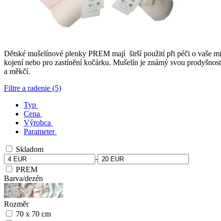
Dětské mušelínové plenky PREM mají širší použití při péči o vaše mi
kojení nebo pro zastínění kočárku. Mušelín je známý svou prodyšností
a měkčí.
Filtre a radenie (5)
Typ
Cena
Výrobca
Parameter
Skladom
-
PREM
Barva/dezén
Rozměr
70 x 70 cm