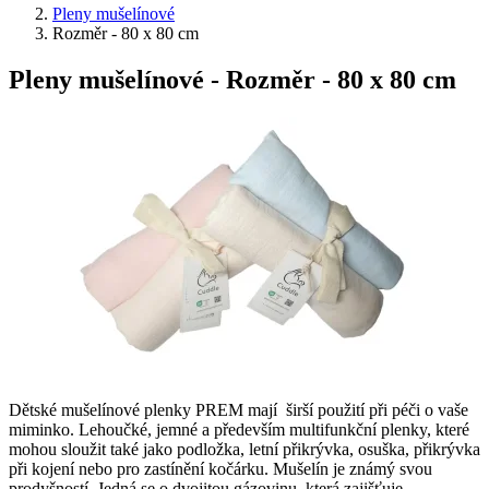
Pleny mušelínové
Rozměr - 80 x 80 cm
Pleny mušelínové - Rozměr - 80 x 80 cm
Dětské mušelínové plenky PREM mají širší použití při péči o vaše
miminko. Lehoučké, jemné a především multifunkční plenky, které
mohou sloužit také jako podložka, letní přikrývka, osuška, přikrývka
při kojení nebo pro zastínění kočárku. Mušelín je známý svou
prodyšností. Jedná se o dvojitou gázovinu, která zajišťuje