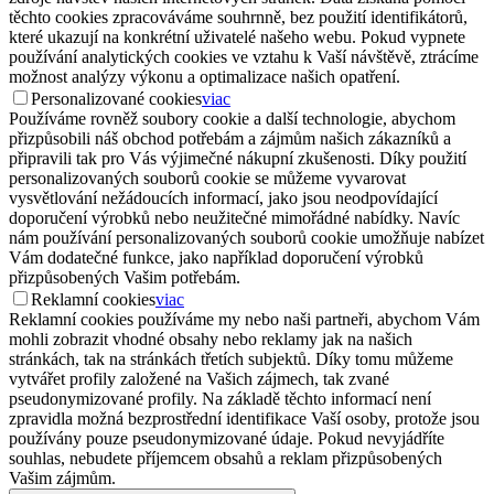
těchto cookies zpracováváme souhrnně, bez použití identifikátorů,
které ukazují na konkrétní uživatelé našeho webu. Pokud vypnete
používání analytických cookies ve vztahu k Vaší návštěvě, ztrácíme
možnost analýzy výkonu a optimalizace našich opatření.
Personalizované cookies
viac
Používáme rovněž soubory cookie a další technologie, abychom
přizpůsobili náš obchod potřebám a zájmům našich zákazníků a
připravili tak pro Vás výjimečné nákupní zkušenosti. Díky použití
personalizovaných souborů cookie se můžeme vyvarovat
vysvětlování nežádoucích informací, jako jsou neodpovídající
doporučení výrobků nebo neužitečné mimořádné nabídky. Navíc
nám používání personalizovaných souborů cookie umožňuje nabízet
Vám dodatečné funkce, jako například doporučení výrobků
přizpůsobených Vašim potřebám.
Reklamní cookies
viac
Reklamní cookies používáme my nebo naši partneři, abychom Vám
mohli zobrazit vhodné obsahy nebo reklamy jak na našich
stránkách, tak na stránkách třetích subjektů. Díky tomu můžeme
vytvářet profily založené na Vašich zájmech, tak zvané
pseudonymizované profily. Na základě těchto informací není
zpravidla možná bezprostřední identifikace Vaší osoby, protože jsou
používány pouze pseudonymizované údaje. Pokud nevyjádříte
souhlas, nebudete příjemcem obsahů a reklam přizpůsobených
Vašim zájmům.