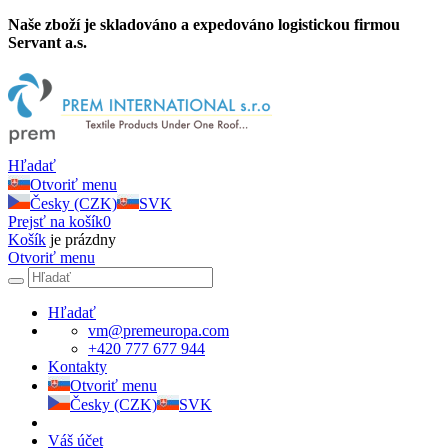
Naše zboží je skladováno a expedováno logistickou firmou
Servant a.s.
Hľadať
Otvoriť menu
Česky (CZK)
SVK
Prejsť na košík
0
Košík
je prázdny
Otvoriť menu
Hľadať
vm@premeuropa.com
+420 777 677 944
Kontakty
Otvoriť menu
Česky (CZK)
SVK
Váš účet