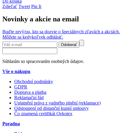
Do košíka
Zdieľať
Tweet
Pin It
Novinky a akcie na email
Buďte prvý/ou, kto sa dozvie o špeciálnych zľavách a akciách.
Môžete sa kedykoľvek odhlásiť.
Odoberať
Súhlasím so spracovaním osobných údajov.
Vše o nákupu
Obchodní podmínky
GDPR
Doprava a platba
Reklamační řád
Uplatnění práva z vadného plnění (reklamace)
Odstoupení od distanční kupní smlouvy
Čo znamená certifikát Oekotex
Poradna