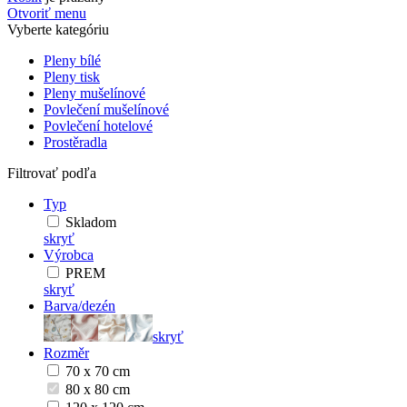
Otvoriť menu
Vyberte kategóriu
Pleny bílé
Pleny tisk
Pleny mušelínové
Povlečení mušelínové
Povlečení hotelové
Prostěradla
Filtrovať podľa
Typ
Skladom
skryť
Výrobca
PREM
skryť
Barva/dezén
skryť
Rozměr
70 x 70 cm
80 x 80 cm