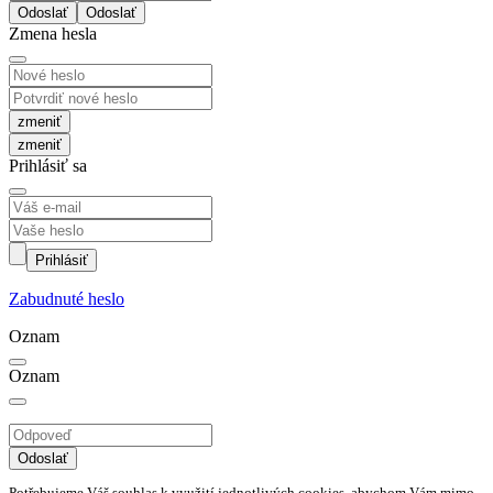
Odoslať
Zmena hesla
zmeniť
Prihlásiť sa
Prihlásiť
Zabudnuté heslo
Oznam
Oznam
Odoslať
Potřebujeme Váš souhlas k využití jednotlivých cookies, abychom Vám mimo