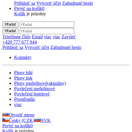
Prihlásiť sa
Vytvoriť účet
Zabudnuté heslo
Prejsť na košík
0
Košík
je prázdny
Hľadať
Hľadať
Telefónne číslo
Email
viac
viac
Zavrieť
+420 777 677 944
Prihlásiť sa
Vytvoriť účet
Zabudnuté heslo
Kontakty
Pleny bílé
Pleny tisk
Pleny mušelínové
(aktuálny)
Povlečení mušelínové
Povlečení hotelové
Prostěradla
viac
Otvoriť menu
Česky (CZK)
SVK
Prejsť na košík
0
Košík
je prázdny