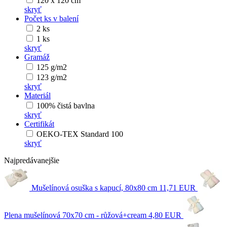
120 x 120 cm
skryť
Počet ks v balení
2 ks
1 ks
skryť
Gramáž
125 g/m2
123 g/m2
skryť
Materiál
100% čistá bavlna
skryť
Certifikát
OEKO-TEX Standard 100
skryť
Najpredávanejšie
Mušelínová osuška s kapucí, 80x80 cm
11,71 EUR
Plena mušelínová 70x70 cm - růžová+cream
4,80 EUR