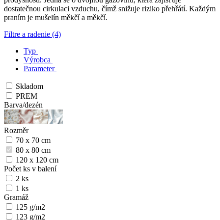
dostatečnou cirkulaci vzduchu, čímž snižuje riziko přehřátí. Každým
praním je mušelín měkčí a měkčí.
Filtre a radenie (4)
Typ
Výrobca
Parameter
Skladom
PREM
Barva/dezén
Rozměr
70 x 70 cm
80 x 80 cm
120 x 120 cm
Počet ks v balení
2 ks
1 ks
Gramáž
125 g/m2
123 g/m2