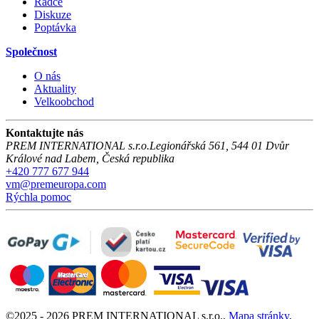
Rádce
Diskuze
Poptávka
Společnost
O nás
Aktuality
Velkoobchod
Kontaktujte nás
PREM INTERNATIONAL s.r.o.
Legionářská 561
,
544 01
Dvůr
Králové nad Labem
,
Česká republika
+420 777 677 944
vm@premeuropa.com
Rýchla pomoc
©
2025 -
2026
PREM INTERNATIONAL s.r.o.
,
Mapa stránky
,