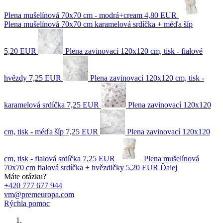
Plena mušelínová 70x70 cm - modrá+cream
4,80 EUR
Plena mušelínová 70x70 cm karamelová srdíčka + méďa šíp
5,20 EUR
Plena zavinovací 120x120 cm, tisk - fialové
hvězdy
7,25 EUR
Plena zavinovací 120x120 cm, tisk -
karamelová srdíčka
7,25 EUR
Plena zavinovací 120x120
cm, tisk - méďa šíp
7,25 EUR
Plena zavinovací 120x120
cm, tisk - fialová srdíčka
7,25 EUR
Plena mušelínová
70x70 cm fialová srdíčka + hvězdičky
5,20 EUR
Ďalej
Máte otázku?
+420 777 677 944
vm@premeuropa.com
Rýchla pomoc