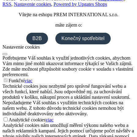
RSS
,
Nastavenie cookies
,
Powered by Upgates Shops
Vítejte na eshopu
PREM INTERNATIONAL s.r.o.
máte zájem o:
B2B
Konečný spotřebitel
Nastavenie cookies
Potřebujeme Váš souhlas k využití jednotlivých cookies, abychom
Vám mimo jiné mohli ukazovat informace týkající se Vašich zájmů.
Zde máte možnost přizpůsobit soubory cookie v souladu s vlastními
preferencemi.
Funkční
viac
Technické cookies jsou nezbytné pro správné fungování webu a
všech funkcí, které nabízí. Jsou odpovědné mj. za uchovávání
produktů v košíku, nákupní proces a ukládání nastavení soukromí.
Nepožadujeme Váš souhlas s využitím technických cookies na
našem webu. Z tohoto důvodu technické cookies nemohou být
individuálně deaktivovány nebo aktivovány.
Analytické cookies
viac
Analytické cookies nám umožňují měření výkonu našeho webu a
našich reklamních kampaní. Jejich pomocí určujeme počet návštěv a
zdroje návštěv našich internetových stránek. Data získaná pomocí