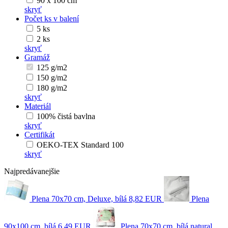
90 x 100 cm
skryť
Počet ks v balení
5 ks
2 ks
skryť
Gramáž
125 g/m2
150 g/m2
180 g/m2
skryť
Materiál
100% čistá bavlna
skryť
Certifikát
OEKO-TEX Standard 100
skryť
Najpredávanejšie
Plena 70x70 cm, Deluxe, bílá
8,82 EUR
Plena
90x100 cm, bílá
6,49 EUR
Plena 70x70 cm, bílá natural