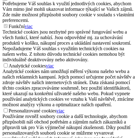
Potřebujeme Váš souhlas k využití jednotlivých cookies, abychom
Vám mimo jiné mohli ukazovat informace týkající se Vašich zájmů.
Zde máte možnost přizpůsobit soubory cookie v souladu s vlastními
preferencemi.
Funkční
viac
Technické cookies jsou nezbytné pro správné fungování webu a
všech funkcí, které nabízí. Jsou odpovědné mj. za uchovávání
produktů v košíku, nákupní proces a ukládání nastavení soukromí.
Nepožadujeme Váš souhlas s využitím technických cookies na
našem webu. Z tohoto důvodu technické cookies nemohou být
individuálně deaktivovány nebo aktivovány.
Analytické cookies
viac
Analytické cookies nám umožňují měření výkonu našeho webu a
našich reklamních kampaní. Jejich pomocí určujeme počet návštěv a
zdroje návštěv našich internetových stránek. Data získaná pomocí
těchto cookies zpracováváme souhrnně, bez použití identifikátorů,
které ukazují na konkrétní uživatelé našeho webu. Pokud vypnete
používání analytických cookies ve vztahu k Vaší návštěvě, ztrácíme
možnost analýzy výkonu a optimalizace našich opatření.
Personalizované cookies
viac
Používáme rovněž soubory cookie a další technologie, abychom
přizpůsobili náš obchod potřebám a zájmům našich zákazníků a
připravili tak pro Vás výjimečné nákupní zkušenosti. Díky použití
personalizovaných souborů cookie se můžeme vyvarovat