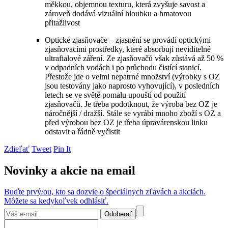
měkkou, objemnou texturu, která zvyšuje savost a
zároveň dodává vizuální hloubku a hmatovou
přitažlivost
Optické zjasňovače – zjasnění se provádí optickými
zjasňovacími prostředky, které absorbují neviditelné
ultrafialové záření. Ze zjasňovačů však zůstává až 50 %
v odpadních vodách i po průchodu čistící stanicí.
Přestože jde o velmi nepatrné množství (výrobky s OZ
jsou testovány jako naprosto vyhovující), v posledních
letech se ve světě pomalu upouští od použití
zjasňovačů. Je třeba podotknout, že výroba bez OZ je
náročnější / dražší. Stále se vyrábí mnoho zboží s OZ a
před výrobou bez OZ je třeba úpravárenskou linku
odstavit a řádně vyčistit
Zdieľať
Tweet
Pin It
Novinky a akcie na email
Buďte prvý/ou, kto sa dozvie o špeciálnych zľavách a akciách.
Môžete sa kedykoľvek odhlásiť.
Odoberať