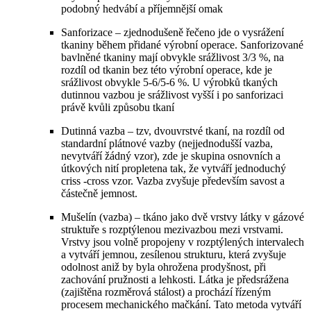
podobný hedvábí a příjemnější omak
Sanforizace – zjednodušeně řečeno jde o vysrážení
tkaniny během přidané výrobní operace. Sanforizované
bavlněné tkaniny mají obvykle srážlivost 3/3 %, na
rozdíl od tkanin bez této výrobní operace, kde je
srážlivost obvykle 5-6/5-6 %. U výrobků tkaných
dutinnou vazbou je srážlivost vyšší i po sanforizaci
právě kvůli způsobu tkaní
Dutinná vazba – tzv, dvouvrstvé tkaní, na rozdíl od
standardní plátnové vazby (nejjednodušší vazba,
nevytváří žádný vzor), zde je skupina osnovních a
útkových nití propletena tak, že vytváří jednoduchý
criss -cross vzor. Vazba zvyšuje především savost a
částečně jemnost.
Mušelín (vazba) – tkáno jako dvě vrstvy látky v gázové
struktuře s rozptýlenou mezivazbou mezi vrstvami.
Vrstvy jsou volně propojeny v rozptýlených intervalech
a vytváří jemnou, zesílenou strukturu, která zvyšuje
odolnost aniž by byla ohrožena prodyšnost, při
zachování pružnosti a lehkosti. Látka je předsrážena
(zajištěna rozměrová stálost) a prochází řízeným
procesem mechanického mačkání. Tato metoda vytváří