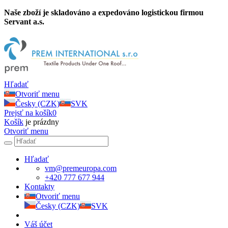
Naše zboží je skladováno a expedováno logistickou firmou
Servant a.s.
Hľadať
Otvoriť menu
Česky (CZK)
SVK
Prejsť na košík
0
Košík
je prázdny
Otvoriť menu
Hľadať
vm@premeuropa.com
+420 777 677 944
Kontakty
Otvoriť menu
Česky (CZK)
SVK
Váš účet