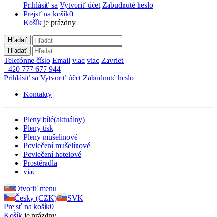
Prihlásiť sa
Vytvoriť účet
Zabudnuté heslo
Prejsť na košík
0
Košík
je prázdny
Hľadať
Hľadať
Telefónne číslo
Email
viac
viac
Zavrieť
+420 777 677 944
Prihlásiť sa
Vytvoriť účet
Zabudnuté heslo
Kontakty
Pleny bílé
(aktuálny)
Pleny tisk
Pleny mušelínové
Povlečení mušelínové
Povlečení hotelové
Prostěradla
viac
Otvoriť menu
Česky (CZK)
SVK
Prejsť na košík
0
Košík
je prázdny