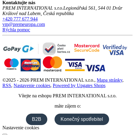
Kontaktujte nás
PREM INTERNATIONAL s.r.o.
Legionářská 561
,
544 01
Dvůr
Králové nad Labem
,
Česká republika
+420 777 677 944
vm@premeuropa.com
Rýchla pomoc
©
2025 -
2026
PREM INTERNATIONAL s.r.o.
,
Mapa stránky
,
RSS
,
Nastavenie cookies
,
Powered by Upgates Shops
Vítejte na eshopu
PREM INTERNATIONAL s.r.o.
máte zájem o:
B2B
Konečný spotřebitel
Nastavenie cookies