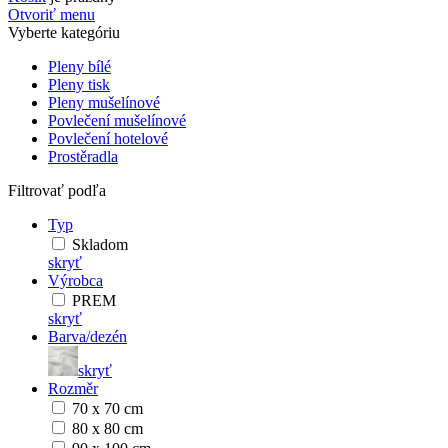
Otvoriť menu
Vyberte kategóriu
Pleny bílé
Pleny tisk
Pleny mušelínové
Povlečení mušelínové
Povlečení hotelové
Prostěradla
Filtrovať podľa
Typ
Skladom
skryť
Výrobca
PREM
skryť
Barva/dezén
skryť
Rozměr
70 x 70 cm
80 x 80 cm