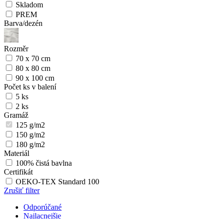
Skladom
PREM
Barva/dezén
Rozměr
70 x 70 cm
80 x 80 cm
90 x 100 cm
Počet ks v balení
5 ks
2 ks
Gramáž
125 g/m2
150 g/m2
180 g/m2
Materiál
100% čistá bavlna
Certifikát
OEKO-TEX Standard 100
Zrušiť filter
Odporúčané
Najlacnejšie