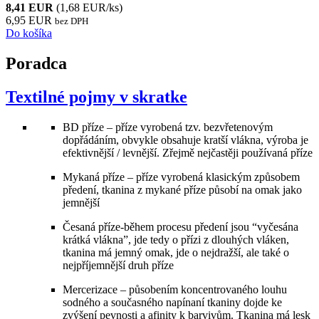
8,41 EUR
(1,68 EUR/ks)
6,95 EUR
bez DPH
Do košíka
Poradca
Textilné pojmy v skratke
BD příze – příze vyrobená tzv. bezvřetenovým
dopřádáním, obvykle obsahuje kratší vlákna, výroba je
efektivnější / levnější. Zřejmě nejčastěji používaná příze
Mykaná příze – příze vyrobená klasickým způsobem
předení, tkanina z mykané příze působí na omak jako
jemnější
Česaná příze-během procesu předení jsou “vyčesána
krátká vlákna”, jde tedy o přízi z dlouhých vláken,
tkanina má jemný omak, jde o nejdražší, ale také o
nejpříjemnější druh příze
Mercerizace – působením koncentrovaného louhu
sodného a současného napínaní tkaniny dojde ke
zvýšení pevnosti a afinity k barvivům. Tkanina má lesk