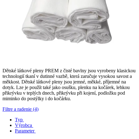
Dětské látkové pleny PREM z čisté bavlny jsou vyrobeny klasickou
technologií tkaní v dutinné vazbě, která zaručuje vysokou savost a
měkkost. Dětské látkové pleny jsou jemné, měkké, příjemné na
dotyk. Lze je použít také jako osušku, plenku na kočárek, lehkou
přikrývku v teplých dnech, přikrývku při kojení, podložku pod
miminko do postýlky i do kočárku.
Filtre a radenie (4)
Typ
Výrobca
Parameter