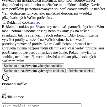
vysvětlování nežádoucích informací, jako jsou neodpovídající
doporučení výrobků nebo neužitečné mimořádné nabídky. Navíc
nám používání personalizovaných souborů cookie umožňuje nabízet
Vám dodatečné funkce, jako například doporučení výrobků
přizpůsobených Vašim potřebám.
Reklamní cookies
viac
Reklamní cookies používáme my nebo naši partneři, abychom Vám
mohli zobrazit vhodné obsahy nebo reklamy jak na našich
stránkách, tak na stránkách třetích subjektů. Díky tomu můžeme
vytvářet profily založené na Vašich zájmech, tak zvané
pseudonymizované profily. Na základě těchto informací není
zpravidla možná bezprostřední identifikace Vaší osoby, protože jsou
používány pouze pseudonymizované údaje. Pokud nevyjádříte
souhlas, nebudete příjemcem obsahů a reklam přizpůsobených
Vašim zájmům.
Súhlasím s používaním všetkých cookies
Súhlasím s používaním vybraných cookies
Odmietnuť súhlas
Pridané v košíku
Rýchla pomoc