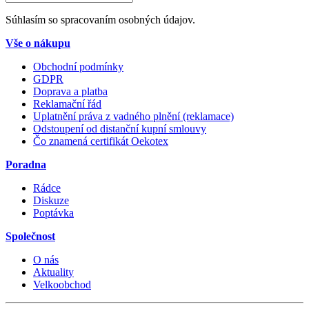
Súhlasím so spracovaním osobných údajov.
Vše o nákupu
Obchodní podmínky
GDPR
Doprava a platba
Reklamační řád
Uplatnění práva z vadného plnění (reklamace)
Odstoupení od distanční kupní smlouvy
Čo znamená certifikát Oekotex
Poradna
Rádce
Diskuze
Poptávka
Společnost
O nás
Aktuality
Velkoobchod