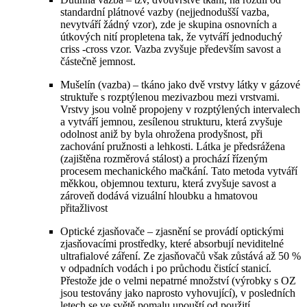
standardní plátnové vazby (nejjednodušší vazba,
nevytváří žádný vzor), zde je skupina osnovních a
útkových nití propletena tak, že vytváří jednoduchý
criss -cross vzor. Vazba zvyšuje především savost a
částečně jemnost.
Mušelín (vazba) – tkáno jako dvě vrstvy látky v gázové
struktuře s rozptýlenou mezivazbou mezi vrstvami.
Vrstvy jsou volně propojeny v rozptýlených intervalech
a vytváří jemnou, zesílenou strukturu, která zvyšuje
odolnost aniž by byla ohrožena prodyšnost, při
zachování pružnosti a lehkosti. Látka je předsrážena
(zajištěna rozměrová stálost) a prochází řízeným
procesem mechanického mačkání. Tato metoda vytváří
měkkou, objemnou texturu, která zvyšuje savost a
zároveň dodává vizuální hloubku a hmatovou
přitažlivost
Optické zjasňovače – zjasnění se provádí optickými
zjasňovacími prostředky, které absorbují neviditelné
ultrafialové záření. Ze zjasňovačů však zůstává až 50 %
v odpadních vodách i po průchodu čistící stanicí.
Přestože jde o velmi nepatrné množství (výrobky s OZ
jsou testovány jako naprosto vyhovující), v posledních
letech se ve světě pomalu upouští od použití