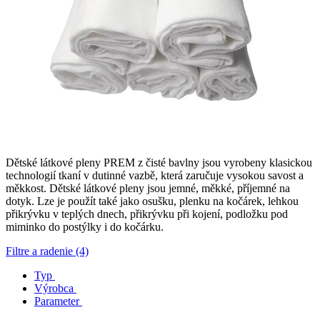
Dětské látkové pleny PREM z čisté bavlny jsou vyrobeny klasickou
technologií tkaní v dutinné vazbě, která zaručuje vysokou savost a
měkkost. Dětské látkové pleny jsou jemné, měkké, příjemné na
dotyk. Lze je použít také jako osušku, plenku na kočárek, lehkou
přikrývku v teplých dnech, přikrývku při kojení, podložku pod
miminko do postýlky i do kočárku.
Filtre a radenie (4)
Typ
Výrobca
Parameter