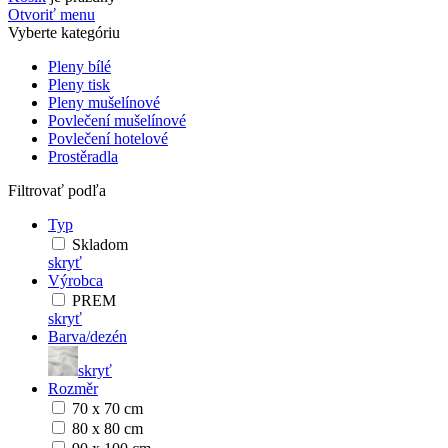
Otvoriť menu
Vyberte kategóriu
Pleny bílé
Pleny tisk
Pleny mušelínové
Povlečení mušelínové
Povlečení hotelové
Prostěradla
Filtrovať podľa
Typ
Skladom
skryť
Výrobca
PREM
skryť
Barva/dezén
skryť
Rozměr
70 x 70 cm
80 x 80 cm