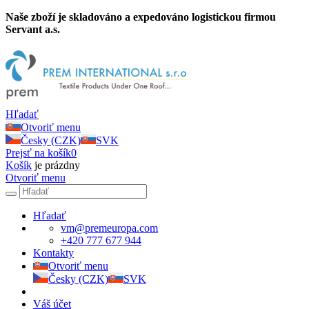
Naše zboží je skladováno a expedováno logistickou firmou
Servant a.s.
Hľadať
Otvoriť menu
Česky (CZK)
SVK
Prejsť na košík
0
Košík
je prázdny
Otvoriť menu
Hľadať
vm@premeuropa.com
+420 777 677 944
Kontakty
Otvoriť menu
Česky (CZK)
SVK
Váš účet