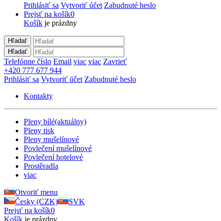
Prihlásiť sa
Vytvoriť účet
Zabudnuté heslo
Prejsť na košík
0
Košík
je prázdny
Hľadať
Hľadať
Telefónne číslo
Email
viac
viac
Zavrieť
+420 777 677 944
Prihlásiť sa
Vytvoriť účet
Zabudnuté heslo
Kontakty
Pleny bílé
(aktuálny)
Pleny tisk
Pleny mušelínové
Povlečení mušelínové
Povlečení hotelové
Prostěradla
viac
Otvoriť menu
Česky (CZK)
SVK
Prejsť na košík
0
Košík
je prázdny