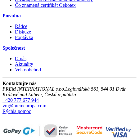
Čo znamená certifikát Oekotex
Poradna
Rádce
Diskuze
Poptávka
Společnost
O nás
Aktuality
Velkoobchod
Kontaktujte nás
PREM INTERNATIONAL s.r.o.
Legionářská 561
,
544 01
Dvůr
Králové nad Labem
,
Česká republika
+420 777 677 944
vm@premeuropa.com
Rýchla pomoc