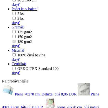
90 x 100 cm
skryť
Počet ks v balení
5 ks
2 ks
skryť
Gramáž
125 g/m2
150 g/m2
180 g/m2
skryť
Materiál
100% čistá bavlna
skryť
Certifikát
OEKO-TEX Standard 100
skryť
Najpredávanejšie
Plena 70x70 cm, Deluxe, bílá
8,86 EUR
Plena
90x100 cm, bílá
6,50 EUR
Plena 70x70 cm, bílá natural