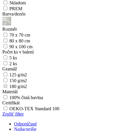
Skladom
PREM
Barva/dezén
Rozměr
70 x 70 cm
80 x 80 cm
90 x 100 cm
Počet ks v balení
5 ks
2 ks
Gramáž
125 g/m2
150 g/m2
180 g/m2
Materiál
100% čistá bavlna
Certifikát
OEKO-TEX Standard 100
Zrušiť filter
Odporúčané
Najlacnejšie