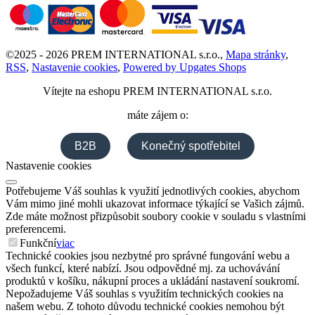
©
2025 -
2026
PREM INTERNATIONAL s.r.o.
,
Mapa stránky
,
RSS
,
Nastavenie cookies
,
Powered by Upgates Shops
Vítejte na eshopu
PREM INTERNATIONAL s.r.o.
máte zájem o:
B2B
Konečný spotřebitel
Nastavenie cookies
Potřebujeme Váš souhlas k využití jednotlivých cookies, abychom
Vám mimo jiné mohli ukazovat informace týkající se Vašich zájmů.
Zde máte možnost přizpůsobit soubory cookie v souladu s vlastními
preferencemi.
Funkční
viac
Technické cookies jsou nezbytné pro správné fungování webu a
všech funkcí, které nabízí. Jsou odpovědné mj. za uchovávání
produktů v košíku, nákupní proces a ukládání nastavení soukromí.
Nepožadujeme Váš souhlas s využitím technických cookies na
našem webu. Z tohoto důvodu technické cookies nemohou být