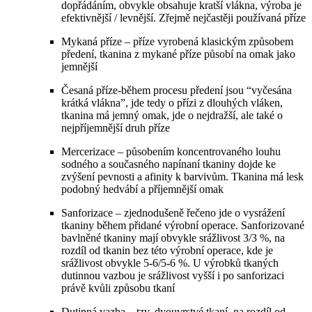
dopřádáním, obvykle obsahuje kratší vlákna, výroba je
efektivnější / levnější. Zřejmě nejčastěji používaná příze
Mykaná příze – příze vyrobená klasickým způsobem
předení, tkanina z mykané příze působí na omak jako
jemnější
Česaná příze-během procesu předení jsou “vyčesána
krátká vlákna”, jde tedy o přízi z dlouhých vláken,
tkanina má jemný omak, jde o nejdražší, ale také o
nejpříjemnější druh příze
Mercerizace – působením koncentrovaného louhu
sodného a současného napínaní tkaniny dojde ke
zvýšení pevnosti a afinity k barvivům. Tkanina má lesk
podobný hedvábí a příjemnější omak
Sanforizace – zjednodušeně řečeno jde o vysrážení
tkaniny během přidané výrobní operace. Sanforizované
bavlněné tkaniny mají obvykle srážlivost 3/3 %, na
rozdíl od tkanin bez této výrobní operace, kde je
srážlivost obvykle 5-6/5-6 %. U výrobků tkaných
dutinnou vazbou je srážlivost vyšší i po sanforizaci
právě kvůli způsobu tkaní
Dutinná vazba – tzv, dvouvrstvé tkaní, na rozdíl od