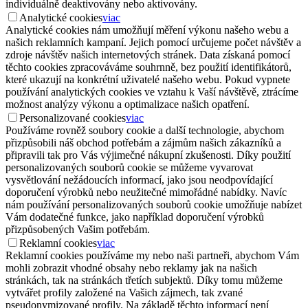
individuálně deaktivovány nebo aktivovány.
Analytické cookies
viac
Analytické cookies nám umožňují měření výkonu našeho webu a
našich reklamních kampaní. Jejich pomocí určujeme počet návštěv a
zdroje návštěv našich internetových stránek. Data získaná pomocí
těchto cookies zpracováváme souhrnně, bez použití identifikátorů,
které ukazují na konkrétní uživatelé našeho webu. Pokud vypnete
používání analytických cookies ve vztahu k Vaší návštěvě, ztrácíme
možnost analýzy výkonu a optimalizace našich opatření.
Personalizované cookies
viac
Používáme rovněž soubory cookie a další technologie, abychom
přizpůsobili náš obchod potřebám a zájmům našich zákazníků a
připravili tak pro Vás výjimečné nákupní zkušenosti. Díky použití
personalizovaných souborů cookie se můžeme vyvarovat
vysvětlování nežádoucích informací, jako jsou neodpovídající
doporučení výrobků nebo neužitečné mimořádné nabídky. Navíc
nám používání personalizovaných souborů cookie umožňuje nabízet
Vám dodatečné funkce, jako například doporučení výrobků
přizpůsobených Vašim potřebám.
Reklamní cookies
viac
Reklamní cookies používáme my nebo naši partneři, abychom Vám
mohli zobrazit vhodné obsahy nebo reklamy jak na našich
stránkách, tak na stránkách třetích subjektů. Díky tomu můžeme
vytvářet profily založené na Vašich zájmech, tak zvané
pseudonymizované profily. Na základě těchto informací není