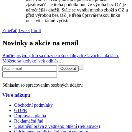
zjasňovačů. Je třeba podotknout, že výroba bez OZ je
náročnější / dražší. Stále se vyrábí mnoho zboží s OZ a
před výrobou bez OZ je třeba úpravárenskou linku
odstavit a řádně vyčistit
Zdieľať
Tweet
Pin It
Novinky a akcie na email
Buďte prvý/ou, kto sa dozvie o špeciálnych zľavách a akciách.
Môžete sa kedykoľvek odhlásiť.
Odoberať
Súhlasím so spracovaním osobných údajov.
Vše o nákupu
Obchodní podmínky
GDPR
Doprava a platba
Reklamační řád
Uplatnění práva z vadného plnění (reklamace)
Odstoupení od distanční kupní smlouvy