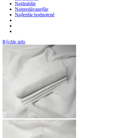
Najdrahšie
Najpredávanejšie
Najlepšie hodnotené
Rýchle info