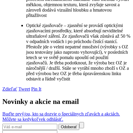
měkkou, objemnou texturu, která zvyšuje savost a
zároveň dodává vizuální hloubku a hmatovou
přitažlivost
Optické zjasňovače – zjasnění se provádí optickými
zjasňovacími prostředky, které absorbují neviditelné
ultrafialové záření. Ze zjasňovačů však zůstává až 50 %
v odpadních vodách i po průchodu čistící stanicí.
Přestože jde o velmi nepatrné množství (výrobky s OZ
jsou testovány jako naprosto vyhovující), v posledních
letech se ve světě pomalu upouští od použití
zjasňovačů. Je třeba podotknout, že výroba bez OZ je
náročnější / dražší. Stále se vyrábí mnoho zboží s OZ a
před výrobou bez OZ je třeba úpravárenskou linku
odstavit a řádně vyčistit
Zdieľať
Tweet
Pin It
Novinky a akcie na email
Buďte prvý/ou, kto sa dozvie o špeciálnych zľavách a akciách.
Môžete sa kedykoľvek odhlásiť.
Odoberať