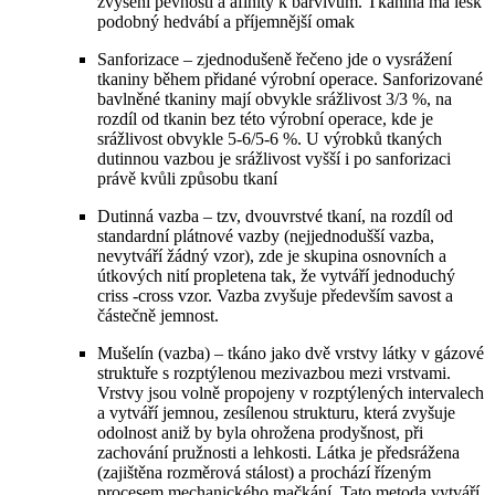
zvýšení pevnosti a afinity k barvivům. Tkanina má lesk
podobný hedvábí a příjemnější omak
Sanforizace – zjednodušeně řečeno jde o vysrážení
tkaniny během přidané výrobní operace. Sanforizované
bavlněné tkaniny mají obvykle srážlivost 3/3 %, na
rozdíl od tkanin bez této výrobní operace, kde je
srážlivost obvykle 5-6/5-6 %. U výrobků tkaných
dutinnou vazbou je srážlivost vyšší i po sanforizaci
právě kvůli způsobu tkaní
Dutinná vazba – tzv, dvouvrstvé tkaní, na rozdíl od
standardní plátnové vazby (nejjednodušší vazba,
nevytváří žádný vzor), zde je skupina osnovních a
útkových nití propletena tak, že vytváří jednoduchý
criss -cross vzor. Vazba zvyšuje především savost a
částečně jemnost.
Mušelín (vazba) – tkáno jako dvě vrstvy látky v gázové
struktuře s rozptýlenou mezivazbou mezi vrstvami.
Vrstvy jsou volně propojeny v rozptýlených intervalech
a vytváří jemnou, zesílenou strukturu, která zvyšuje
odolnost aniž by byla ohrožena prodyšnost, při
zachování pružnosti a lehkosti. Látka je předsrážena
(zajištěna rozměrová stálost) a prochází řízeným
procesem mechanického mačkání. Tato metoda vytváří