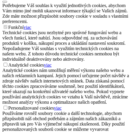
Potřebujeme Váš souhlas k využití jednotlivých cookies, abychom
Vám mimo jiné mohli ukazovat informace týkající se Vašich zájmů.
Zde máte možnost přizpůsobit soubory cookie v souladu s vlastními
preferencemi.
Funkční
viac
Technické cookies jsou nezbytné pro správné fungování webu a
všech funkcí, které nabízí. Jsou odpovědné mj. za uchovávání
produktů v košíku, nákupní proces a ukládání nastavení soukromí.
Nepožadujeme Váš souhlas s využitím technických cookies na
našem webu. Z tohoto důvodu technické cookies nemohou být
individuálně deaktivovány nebo aktivovány.
Analytické cookies
viac
Analytické cookies nám umožňují měření výkonu našeho webu a
našich reklamních kampaní. Jejich pomocí určujeme počet návštěv a
zdroje návštěv našich internetových stránek. Data získaná pomocí
těchto cookies zpracováváme souhrnně, bez použití identifikátorů,
které ukazují na konkrétní uživatelé našeho webu. Pokud vypnete
používání analytických cookies ve vztahu k Vaší návštěvě, ztrácíme
možnost analýzy výkonu a optimalizace našich opatření.
Personalizované cookies
viac
Používáme rovněž soubory cookie a další technologie, abychom
přizpůsobili náš obchod potřebám a zájmům našich zákazníků a
připravili tak pro Vás výjimečné nákupní zkušenosti. Díky použití
personalizovaných souborů cookie se můžeme vyvarovat