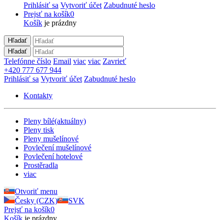
Prihlásiť sa
Vytvoriť účet
Zabudnuté heslo
Prejsť na košík
0
Košík
je prázdny
Hľadať
Hľadať
Telefónne číslo
Email
viac
viac
Zavrieť
+420 777 677 944
Prihlásiť sa
Vytvoriť účet
Zabudnuté heslo
Kontakty
Pleny bílé
(aktuálny)
Pleny tisk
Pleny mušelínové
Povlečení mušelínové
Povlečení hotelové
Prostěradla
viac
Otvoriť menu
Česky (CZK)
SVK
Prejsť na košík
0
Košík
je prázdny