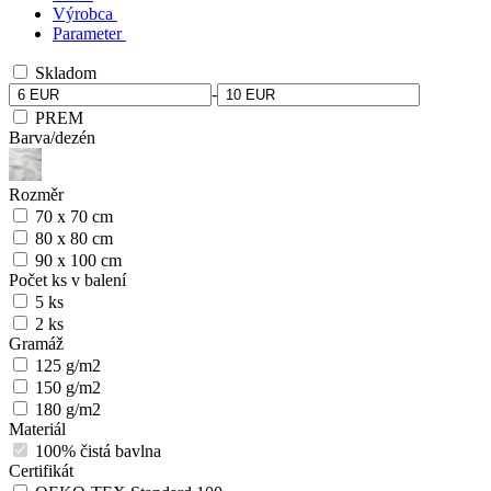
Výrobca
Parameter
Skladom
-
PREM
Barva/dezén
Rozměr
70 x 70 cm
80 x 80 cm
90 x 100 cm
Počet ks v balení
5 ks
2 ks
Gramáž
125 g/m2
150 g/m2
180 g/m2
Materiál
100% čistá bavlna
Certifikát