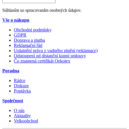
Súhlasím so spracovaním osobných údajov.
Vše o nákupu
Obchodní podmínky
GDPR
Doprava a platba
Reklamační řád
Uplatnění práva z vadného plnění (reklamace)
Odstoupení od distanční kupní smlouvy
Čo znamená certifikát Oekotex
Poradna
Rádce
Diskuze
Poptávka
Společnost
O nás
Aktuality
Velkoobchod