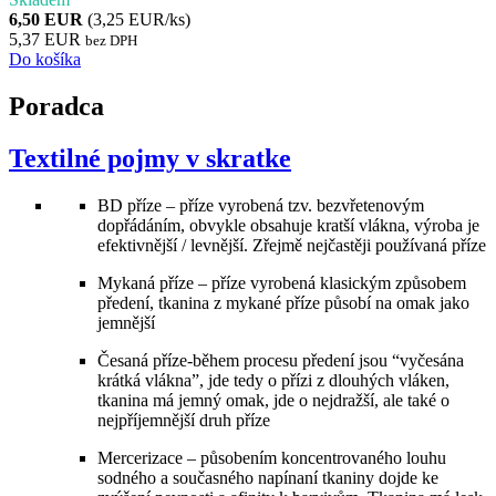
6,50 EUR
(3,25 EUR/ks)
5,37 EUR
bez DPH
Do košíka
Poradca
Textilné pojmy v skratke
BD příze – příze vyrobená tzv. bezvřetenovým
dopřádáním, obvykle obsahuje kratší vlákna, výroba je
efektivnější / levnější. Zřejmě nejčastěji používaná příze
Mykaná příze – příze vyrobená klasickým způsobem
předení, tkanina z mykané příze působí na omak jako
jemnější
Česaná příze-během procesu předení jsou “vyčesána
krátká vlákna”, jde tedy o přízi z dlouhých vláken,
tkanina má jemný omak, jde o nejdražší, ale také o
nejpříjemnější druh příze
Mercerizace – působením koncentrovaného louhu
sodného a současného napínaní tkaniny dojde ke