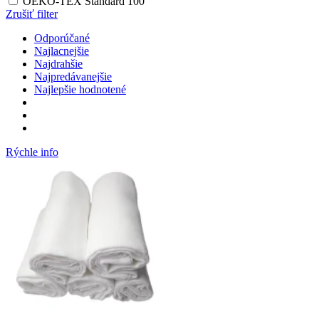
OEKO-TEX Standard 100
Zrušiť filter
Odporúčané
Najlacnejšie
Najdrahšie
Najpredávanejšie
Najlepšie hodnotené
Rýchle info