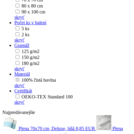
80 x 80 cm
90 x 100 cm
skryť
Počet ks v balení
5 ks
2 ks
skryť
Gramáž
125 g/m2
150 g/m2
180 g/m2
skryť
Materiál
100% čistá bavlna
skryť
Certifikát
OEKO-TEX Standard 100
skryť
Najpredávanejšie
Plena 70x70 cm, Deluxe, bílá
8,85 EUR
Plena