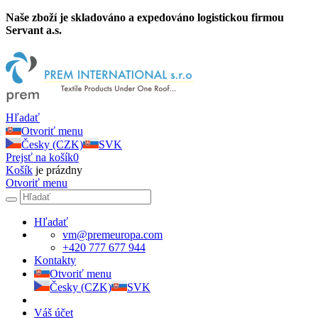
Naše zboží je skladováno a expedováno logistickou firmou
Servant a.s.
Hľadať
Otvoriť menu
Česky (CZK)
SVK
Prejsť na košík
0
Košík
je prázdny
Otvoriť menu
Hľadať
vm@premeuropa.com
+420 777 677 944
Kontakty
Otvoriť menu
Česky (CZK)
SVK
Váš účet