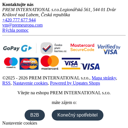
Kontaktujte nás
PREM INTERNATIONAL s.r.o.
Legionářská 561
,
544 01
Dvůr
Králové nad Labem
,
Česká republika
+420 777 677 944
vm@premeuropa.com
Rýchla pomoc
©
2025 -
2026
PREM INTERNATIONAL s.r.o.
,
Mapa stránky
,
RSS
,
Nastavenie cookies
,
Powered by Upgates Shops
Vítejte na eshopu
PREM INTERNATIONAL s.r.o.
máte zájem o:
B2B
Konečný spotřebitel
Nastavenie cookies