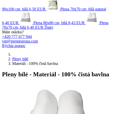
90x100 cm, bílá
6,50 EUR
Plena 70x70 cm, bílá natural
6,40 EUR
Plena 80x80 cm, bílá
8,43 EUR
Plena
70x70 cm, bílá
6,40 EUR
Ďalej
Máte otázku?
+420 777 677 944
vm@premeuropa.com
Rýchla pomoc
Pleny bílé
Materiál - 100% čistá bavlna
Pleny bílé - Materiál - 100% čistá bavlna