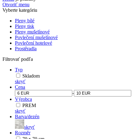
Otvoriť menu
Vyberte kategóriu
Pleny bílé
Pleny tisk
Pleny mušelínové
Povlečení mušelínové
Povlečení hotelové
Prostěradla
Filtrovať podľa
Typ
Skladom
skryť
Cena
-
Výrobca
PREM
skryť
Barva/dezén
skryť
Rozměr
70 x 70 cm