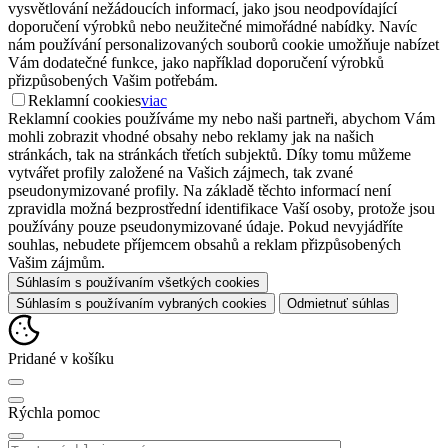
vysvětlování nežádoucích informací, jako jsou neodpovídající
doporučení výrobků nebo neužitečné mimořádné nabídky. Navíc
nám používání personalizovaných souborů cookie umožňuje nabízet
Vám dodatečné funkce, jako například doporučení výrobků
přizpůsobených Vašim potřebám.
Reklamní cookies
viac
Reklamní cookies používáme my nebo naši partneři, abychom Vám
mohli zobrazit vhodné obsahy nebo reklamy jak na našich
stránkách, tak na stránkách třetích subjektů. Díky tomu můžeme
vytvářet profily založené na Vašich zájmech, tak zvané
pseudonymizované profily. Na základě těchto informací není
zpravidla možná bezprostřední identifikace Vaší osoby, protože jsou
používány pouze pseudonymizované údaje. Pokud nevyjádříte
souhlas, nebudete příjemcem obsahů a reklam přizpůsobených
Vašim zájmům.
Súhlasím s používaním všetkých cookies
Súhlasím s používaním vybraných cookies
Odmietnuť súhlas
Pridané v košíku
Rýchla pomoc