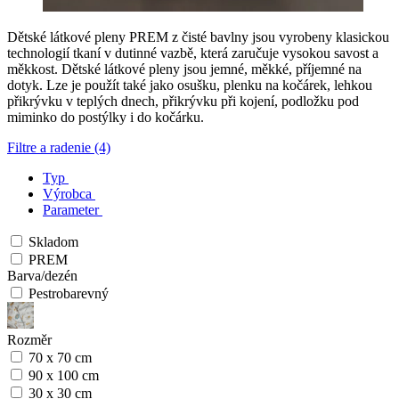
Dětské látkové pleny PREM z čisté bavlny jsou vyrobeny klasickou
technologií tkaní v dutinné vazbě, která zaručuje vysokou savost a
měkkost. Dětské látkové pleny jsou jemné, měkké, příjemné na
dotyk. Lze je použít také jako osušku, plenku na kočárek, lehkou
přikrývku v teplých dnech, přikrývku při kojení, podložku pod
miminko do postýlky i do kočárku.
Filtre a radenie (4)
Typ
Výrobca
Parameter
Skladom
PREM
Barva/dezén
Pestrobarevný
Rozměr
70 x 70 cm
90 x 100 cm
30 x 30 cm