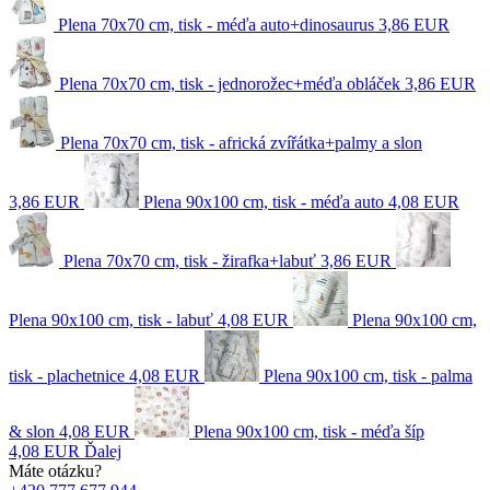
Plena 70x70 cm, tisk - méďa auto+dinosaurus
3,86 EUR
Plena 70x70 cm, tisk - jednorožec+méďa obláček
3,86 EUR
Plena 70x70 cm, tisk - africká zvířátka+palmy a slon
3,86 EUR
Plena 90x100 cm, tisk - méďa auto
4,08 EUR
Plena 70x70 cm, tisk - žirafka+labuť
3,86 EUR
Plena 90x100 cm, tisk - labuť
4,08 EUR
Plena 90x100 cm,
tisk - plachetnice
4,08 EUR
Plena 90x100 cm, tisk - palma
& slon
4,08 EUR
Plena 90x100 cm, tisk - méďa šíp
4,08 EUR
Ďalej
Máte otázku?