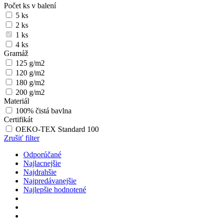
Počet ks v balení
5 ks
2 ks
1 ks
4 ks
Gramáž
125 g/m2
120 g/m2
180 g/m2
200 g/m2
Materiál
100% čistá bavlna
Certifikát
OEKO-TEX Standard 100
Zrušiť filter
Odporúčané
Najlacnejšie
Najdrahšie
Najpredávanejšie
Najlepšie hodnotené