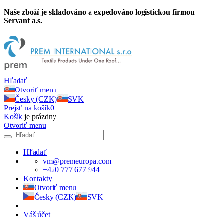
Naše zboží je skladováno a expedováno logistickou firmou
Servant a.s.
Hľadať
Otvoriť menu
Česky (CZK)
SVK
Prejsť na košík
0
Košík
je prázdny
Otvoriť menu
Hľadať
vm@premeuropa.com
+420 777 677 944
Kontakty
Otvoriť menu
Česky (CZK)
SVK
Váš účet