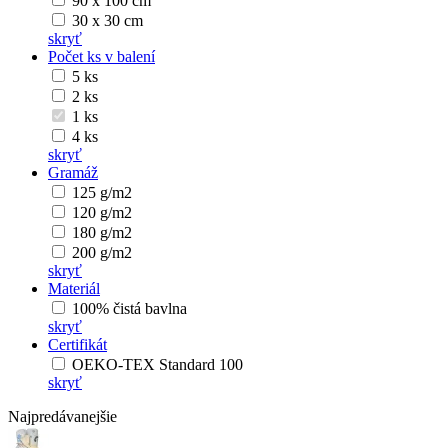
90 x 100 cm
30 x 30 cm
skryť
Počet ks v balení
5 ks
2 ks
1 ks
4 ks
skryť
Gramáž
125 g/m2
120 g/m2
180 g/m2
200 g/m2
skryť
Materiál
100% čistá bavlna
skryť
Certifikát
OEKO-TEX Standard 100
skryť
Najpredávanejšie