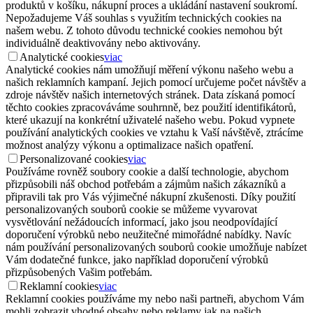
produktů v košíku, nákupní proces a ukládání nastavení soukromí.
Nepožadujeme Váš souhlas s využitím technických cookies na
našem webu. Z tohoto důvodu technické cookies nemohou být
individuálně deaktivovány nebo aktivovány.
Analytické cookies
viac
Analytické cookies nám umožňují měření výkonu našeho webu a
našich reklamních kampaní. Jejich pomocí určujeme počet návštěv a
zdroje návštěv našich internetových stránek. Data získaná pomocí
těchto cookies zpracováváme souhrnně, bez použití identifikátorů,
které ukazují na konkrétní uživatelé našeho webu. Pokud vypnete
používání analytických cookies ve vztahu k Vaší návštěvě, ztrácíme
možnost analýzy výkonu a optimalizace našich opatření.
Personalizované cookies
viac
Používáme rovněž soubory cookie a další technologie, abychom
přizpůsobili náš obchod potřebám a zájmům našich zákazníků a
připravili tak pro Vás výjimečné nákupní zkušenosti. Díky použití
personalizovaných souborů cookie se můžeme vyvarovat
vysvětlování nežádoucích informací, jako jsou neodpovídající
doporučení výrobků nebo neužitečné mimořádné nabídky. Navíc
nám používání personalizovaných souborů cookie umožňuje nabízet
Vám dodatečné funkce, jako například doporučení výrobků
přizpůsobených Vašim potřebám.
Reklamní cookies
viac
Reklamní cookies používáme my nebo naši partneři, abychom Vám
mohli zobrazit vhodné obsahy nebo reklamy jak na našich