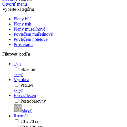
Otvoriť menu
Vyberte kategóriu
Pleny bílé
Pleny tisk
Pleny mušelínové
Povlečení mušelínové
Povlečení hotelové
Prostěradla
Filtrovať podľa
Typ
Skladom
skryť
Výrobca
PREM
skryť
Barva/dezén
Pestrobarevný
skryť
Rozměr
70 x 70 cm