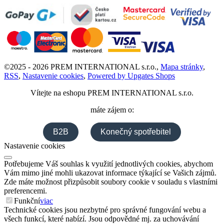
©
2025 -
2026
PREM INTERNATIONAL s.r.o.
,
Mapa stránky
,
RSS
,
Nastavenie cookies
,
Powered by Upgates Shops
Vítejte na eshopu
PREM INTERNATIONAL s.r.o.
máte zájem o:
B2B
Konečný spotřebitel
Nastavenie cookies
Potřebujeme Váš souhlas k využití jednotlivých cookies, abychom
Vám mimo jiné mohli ukazovat informace týkající se Vašich zájmů.
Zde máte možnost přizpůsobit soubory cookie v souladu s vlastními
preferencemi.
Funkční
viac
Technické cookies jsou nezbytné pro správné fungování webu a
všech funkcí, které nabízí. Jsou odpovědné mj. za uchovávání