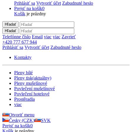
Prihlásiť sa
Vytvoriť účet
Zabudnuté heslo
Prejsť na košík
0
Košík
je prázdny
Hľadať
Hľadať
Telefónne číslo
Email
viac
viac
Zavrieť
+420 777 677 944
Prihlásiť sa
Vytvoriť účet
Zabudnuté heslo
Kontakty
Pleny bílé
Pleny tisk
(aktuálny)
Pleny mušelínové
Povlečení mušelínové
Povlečení hotelové
Prostěradla
viac
Otvoriť menu
Česky (CZK)
SVK
Prejsť na košík
0
Košík
je prázdny