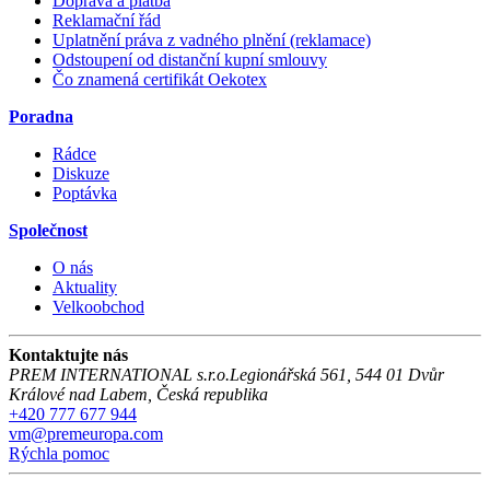
Doprava a platba
Reklamační řád
Uplatnění práva z vadného plnění (reklamace)
Odstoupení od distanční kupní smlouvy
Čo znamená certifikát Oekotex
Poradna
Rádce
Diskuze
Poptávka
Společnost
O nás
Aktuality
Velkoobchod
Kontaktujte nás
PREM INTERNATIONAL s.r.o.
Legionářská 561
,
544 01
Dvůr
Králové nad Labem
,
Česká republika
+420 777 677 944
vm@premeuropa.com
Rýchla pomoc