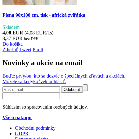
Plena 90x100 cm, tisk - africká zvířátka
Skladem
4,08 EUR
(4,08 EUR/ks)
3,37 EUR
bez DPH
Do košíka
Zdieľať
Tweet
Pin It
Novinky a akcie na email
Buďte prvý/ou, kto sa dozvie o špeciálnych zľavách a akciách.
Môžete sa kedykoľvek odhlásiť.
Odoberať
Súhlasím so spracovaním osobných údajov.
Vše o nákupu
Obchodní podmínky
GDPR