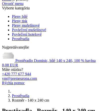
Otvoriť menu
Vyberte kategóriu
Pleny bílé
Pleny tisk
Pleny mušelínové
Povlečení mušelínové
Povlečení hotelové
Prostěradla
Najpredávanejšie
Prostěradlo Dominic, bílé 140 x 240, 100 % bavlna
8,08 EUR
Máte otázku?
+420 777 677 944
vm@premeuropa.com
Rýchla pomoc
Prostěradla
Rozměr - 140 x 240 cm
Prostěradla - Rozměr - 140 x 240 cm