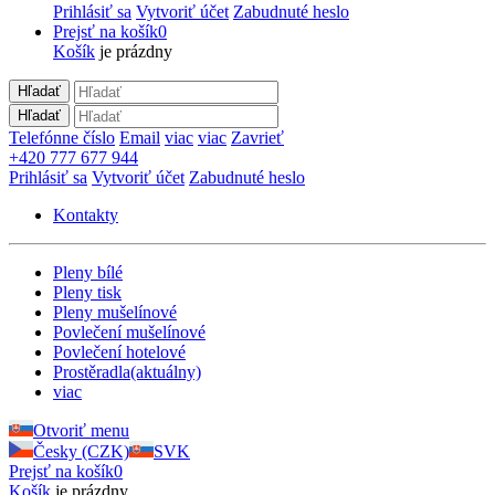
Prihlásiť sa
Vytvoriť účet
Zabudnuté heslo
Prejsť na košík
0
Košík
je prázdny
Hľadať
Hľadať
Telefónne číslo
Email
viac
viac
Zavrieť
+420 777 677 944
Prihlásiť sa
Vytvoriť účet
Zabudnuté heslo
Kontakty
Pleny bílé
Pleny tisk
Pleny mušelínové
Povlečení mušelínové
Povlečení hotelové
Prostěradla
(aktuálny)
viac
Otvoriť menu
Česky (CZK)
SVK
Prejsť na košík
0
Košík
je prázdny