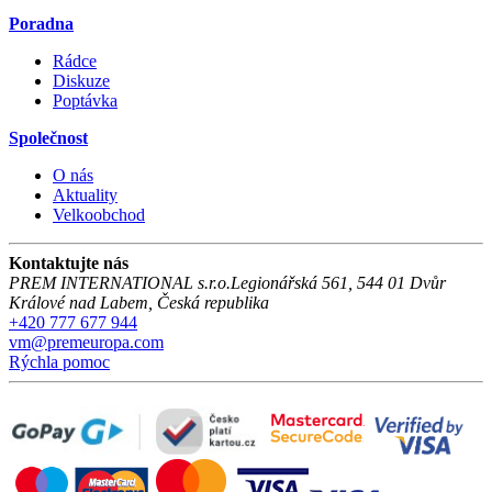
Poradna
Rádce
Diskuze
Poptávka
Společnost
O nás
Aktuality
Velkoobchod
Kontaktujte nás
PREM INTERNATIONAL s.r.o.
Legionářská 561
,
544 01
Dvůr
Králové nad Labem
,
Česká republika
+420 777 677 944
vm@premeuropa.com
Rýchla pomoc