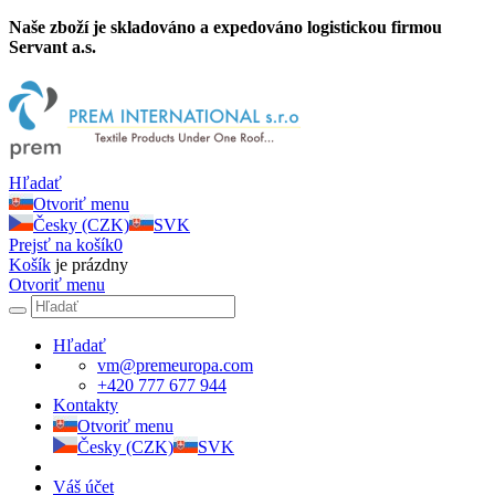
Naše zboží je skladováno a expedováno logistickou firmou
Servant a.s.
Hľadať
Otvoriť menu
Česky (CZK)
SVK
Prejsť na košík
0
Košík
je prázdny
Otvoriť menu
Hľadať
vm@premeuropa.com
+420 777 677 944
Kontakty
Otvoriť menu
Česky (CZK)
SVK
Váš účet