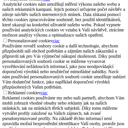
Analytické cookies nám umožňují měření výkonu našeho webu a
našich reklamních kampaní. Jejich pomocí určujeme počet návštěv a
zdroje návštěv našich internetových stránek. Data získaná pomocí
těchto cookies zpracováváme souhrnně, bez použití identifikátorů,
které ukazují na konkrétní uživatelé našeho webu. Pokud vypnete
používání analytických cookies ve vztahu k Vaší návštěvě, ztrácíme
možnost analýzy výkonu a optimalizace našich opatření.
Personalizované cookies
viac
Používáme rovněž soubory cookie a další technologie, abychom
přizpůsobili náš obchod potřebám a zájmům našich zákazníků a
připravili tak pro Vás výjimečné nákupní zkušenosti. Díky použití
personalizovaných souborů cookie se můžeme vyvarovat
vysvětlování nežádoucích informací, jako jsou neodpovídající
doporučení výrobků nebo neužitečné mimořádné nabídky. Navíc
nám používání personalizovaných souborů cookie umožňuje nabízet
Vám dodatečné funkce, jako například doporučení výrobků
přizpůsobených Vašim potřebám.
Reklamní cookies
viac
Reklamní cookies používáme my nebo naši partneři, abychom Vám
mohli zobrazit vhodné obsahy nebo reklamy jak na našich
stránkách, tak na stránkách třetích subjektů. Díky tomu můžeme
vytvářet profily založené na Vašich zájmech, tak zvané
pseudonymizované profily. Na základě těchto informací není
zpravidla možná bezprostřední identifikace Vaší osoby, protože jsou