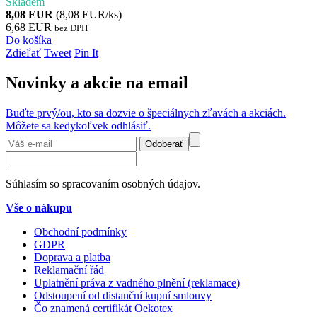
Skladem
8,08 EUR
(8,08 EUR/ks)
6,68 EUR
bez DPH
Do košíka
Zdieľať
Tweet
Pin It
Novinky a akcie na email
Buďte prvý/ou, kto sa dozvie o špeciálnych zľavách a akciách.
Môžete sa kedykoľvek odhlásiť.
Odoberať
Súhlasím so spracovaním osobných údajov.
Vše o nákupu
Obchodní podmínky
GDPR
Doprava a platba
Reklamační řád
Uplatnění práva z vadného plnění (reklamace)
Odstoupení od distanční kupní smlouvy
Čo znamená certifikát Oekotex