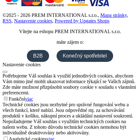
©
2025 -
2026
PREM INTERNATIONAL s.r.o.
,
Mapa stránky
,
RSS
,
Nastavenie cookies
,
Powered by Upgates Shops
Vítejte na eshopu
PREM INTERNATIONAL s.r.o.
máte zájem o:
B2B
Konečný spotřebitel
Nastavenie cookies
Potřebujeme Váš souhlas k využití jednotlivých cookies, abychom
Vám mimo jiné mohli ukazovat informace týkající se Vašich zájmů.
Zde máte možnost přizpůsobit soubory cookie v souladu s vlastními
preferencemi.
Funkční
viac
Technické cookies jsou nezbytné pro správné fungování webu a
všech funkcí, které nabízí. Jsou odpovědné mj. za uchovávání
produktů v košíku, nákupní proces a ukládání nastavení soukromí.
Nepožadujeme Váš souhlas s využitím technických cookies na
našem webu. Z tohoto důvodu technické cookies nemohou být
individuálně deaktivovány nebo aktivovány.
Analytické cookies
viac