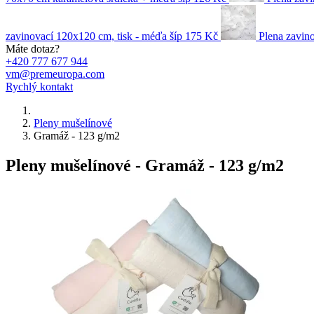
zavinovací 120x120 cm, tisk - méďa šíp
175 Kč
Plena zavino
Máte dotaz?
+420 777 677 944
vm@premeuropa.com
Rychlý kontakt
Pleny mušelínové
Gramáž - 123 g/m2
Pleny mušelínové - Gramáž - 123 g/m2