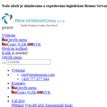
Naše zboží je skladováno a expedováno logistickou firmou Servan
Vyhledat
Otevřít menu
Česky (CZK)
SVK
Přejít do košíku
0
Košík
je prázdný
Otevřít menu
Vyhledat
vm@premeuropa.com
+420 777 677 944
Kontakty
Otevřít menu
Česky (CZK)
SVK
Váš účet
Přihlásit
Vytvořit účet
Zapomenuté heslo