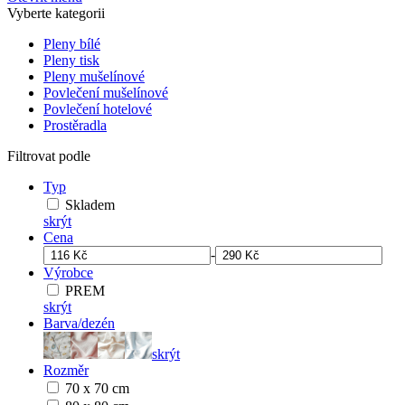
Vyberte kategorii
Pleny bílé
Pleny tisk
Pleny mušelínové
Povlečení mušelínové
Povlečení hotelové
Prostěradla
Filtrovat podle
Typ
Skladem
skrýt
Cena
-
Výrobce
PREM
skrýt
Barva/dezén
skrýt
Rozměr
70 x 70 cm