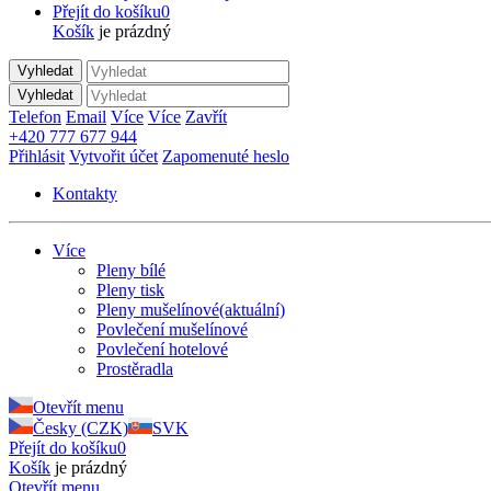
Přejít do košíku
0
Košík
je prázdný
Vyhledat
Vyhledat
Telefon
Email
Více
Více
Zavřít
+420 777 677 944
Přihlásit
Vytvořit účet
Zapomenuté heslo
Kontakty
Více
Pleny bílé
Pleny tisk
Pleny mušelínové
(aktuální)
Povlečení mušelínové
Povlečení hotelové
Prostěradla
Otevřít menu
Česky (CZK)
SVK
Přejít do košíku
0
Košík
je prázdný
Otevřít menu