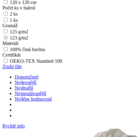
120 x 120 cm
Počet ks v balení
2 ks
1 ks
Gramáž
125 g/m2
123 g/m2
Materiál
100% čistá bavlna
Certifikát
OEKO-TEX Standard 100
Zrušit filtr
Doporučené
Nejlevnější
Nejdražší
Nejprodávanější
Nejlépe hodnocené
Rychlé info