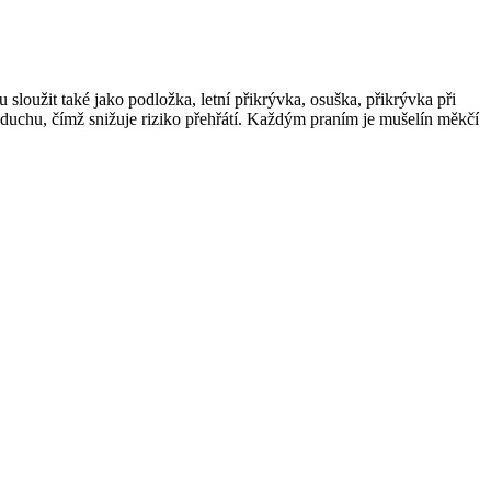
loužit také jako podložka, letní přikrývka, osuška, přikrývka při
vzduchu, čímž snižuje riziko přehřátí. Každým praním je mušelín měkčí