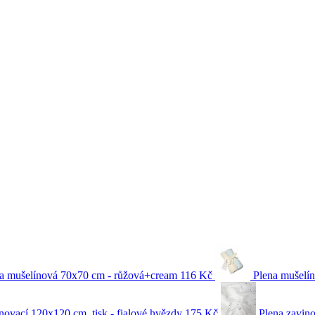
a mušelínová 70x70 cm - růžová+cream
116 Kč
Plena mušelí
novací 120x120 cm, tisk - fialové hvězdy
175 Kč
Plena zavino