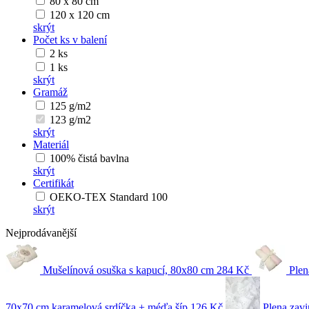
80 x 80 cm
120 x 120 cm
skrýt
Počet ks v balení
2 ks
1 ks
skrýt
Gramáž
125 g/m2
123 g/m2
skrýt
Materiál
100% čistá bavlna
skrýt
Certifikát
OEKO-TEX Standard 100
skrýt
Nejprodávanější
Mušelínová osuška s kapucí, 80x80 cm
284 Kč
Plen
70x70 cm karamelová srdíčka + méďa šíp
126 Kč
Plena zavi