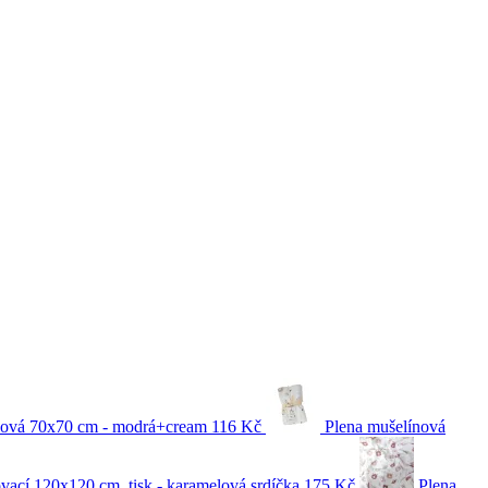
nová 70x70 cm - modrá+cream
116 Kč
Plena mušelínová
vací 120x120 cm, tisk - karamelová srdíčka
175 Kč
Plena