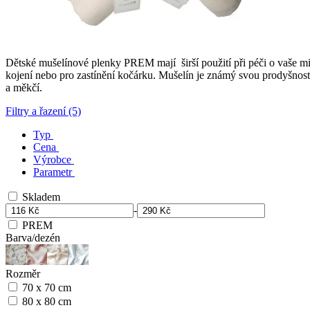
Dětské mušelínové plenky PREM mají širší použití při péči o vaše mi
kojení nebo pro zastínění kočárku. Mušelín je známý svou prodyšností
a měkčí.
Filtry a řazení (5)
Typ
Cena
Výrobce
Parametr
Skladem
-
PREM
Barva/dezén
Rozměr
70 x 70 cm
80 x 80 cm