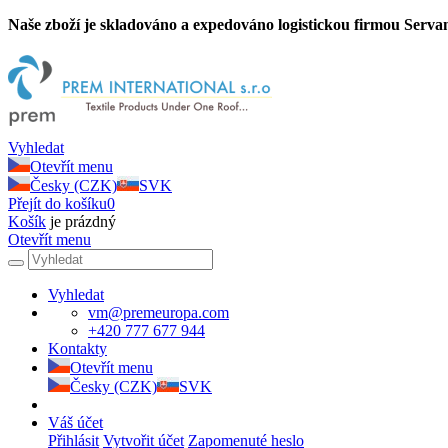
Naše zboží je skladováno a expedováno logistickou firmou Servan
Vyhledat
Otevřít menu
Česky (CZK)
SVK
Přejít do košíku
0
Košík
je prázdný
Otevřít menu
Vyhledat
vm@premeuropa.com
+420 777 677 944
Kontakty
Otevřít menu
Česky (CZK)
SVK
Váš účet
Přihlásit
Vytvořit účet
Zapomenuté heslo