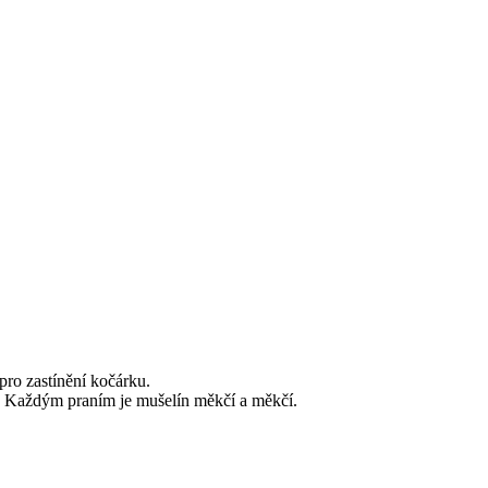
pro zastínění kočárku.
tí. Každým praním je mušelín měkčí a měkčí.