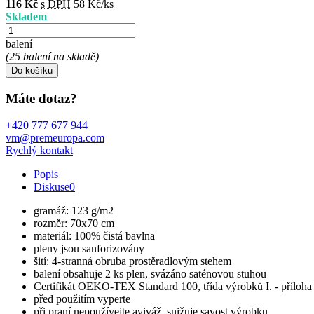
116 Kč
s DPH
58 Kč/ks
Skladem
balení
(25 balení na skladě)
Do košíku
Máte dotaz?
+420 777 677 944
vm@premeuropa.com
Rychlý kontakt
Popis
Diskuse
0
gramáž: 123 g/m2
rozměr: 70x70 cm
materiál: 100% čistá bavlna
pleny jsou sanforizovány
šití: 4-stranná obruba prostěradlovým stehem
balení obsahuje 2 ks plen, svázáno saténovou stuhou
Certifikát OEKO-TEX Standard 100, třída výrobků I. - příloha 
před použitím vyperte
při praní nepoužívejte aviváž, snižuje savost výrobku