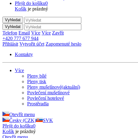
Přejít do košíku
0
Košík
je prázdný
Vyhledat
Vyhledat
Telefon
Email
Více
Více
Zavřít
+420 777 677 944
Přihlásit
Vytvořit účet
Zapomenuté heslo
Kontakty
Více
Pleny bílé
Pleny tisk
Pleny mušelínové
(aktuální)
Povlečení mušelínové
Povlečení hotelové
Prostěradla
Otevřít menu
Česky (CZK)
SVK
Přejít do košíku
0
Košík
je prázdný
Otevřít menu