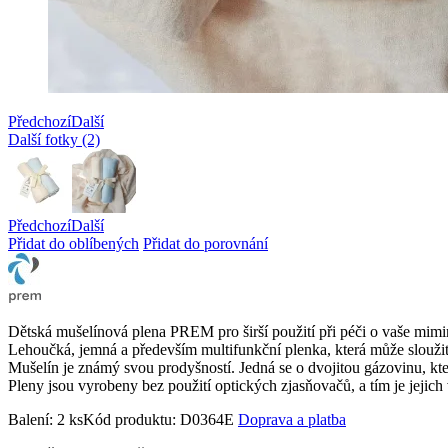
Předchozí
Další
Další fotky (2)
Předchozí
Další
Přidat do oblíbených
Přidat do porovnání
Dětská mušelínová plena PREM pro širší použití při péči o vaše mimi
Lehoučká, jemná a především multifunkční plenka, která může sloužit t
Mušelín je známý svou prodyšností. Jedná se o dvojitou gázovinu, kte
Pleny jsou vyrobeny bez použití optických zjasňovačů, a tím je jejich 
Balení:
2 ks
Kód produktu:
D0364E
Doprava a platba