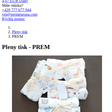
4,07 EUR
Ďalej
Máte otázku?
+420 777 677 944
vm@premeuropa.com
Rýchla pomoc
Pleny tisk
PREM
Pleny tisk - PREM