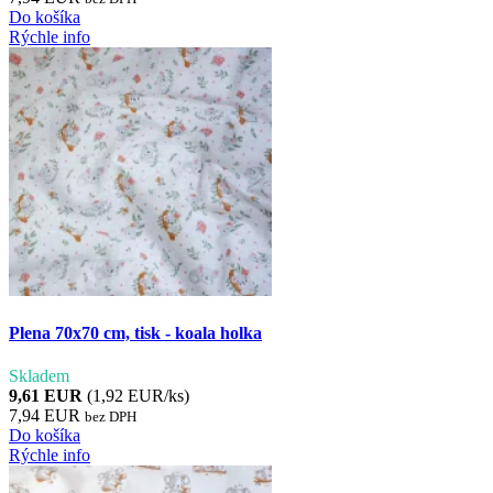
Do košíka
Rýchle info
Plena 70x70 cm, tisk - koala holka
Skladem
9,61 EUR
(1,92 EUR/ks)
7,94 EUR
bez DPH
Do košíka
Rýchle info