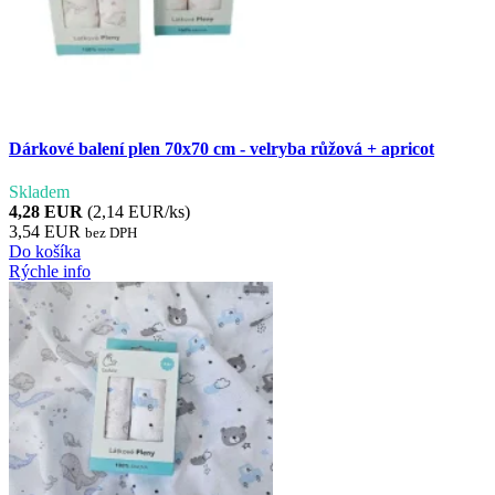
Dárkové balení plen 70x70 cm - velryba růžová + apricot
Skladem
4,28 EUR
(2,14 EUR/ks)
3,54 EUR
bez DPH
Do košíka
Rýchle info