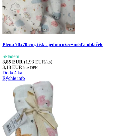
Plena 70x70 cm, tisk - jednorožec+méďa obláček
Skladem
3,85 EUR
(1,93 EUR/ks)
3,18 EUR
bez DPH
Do košíka
Rýchle info