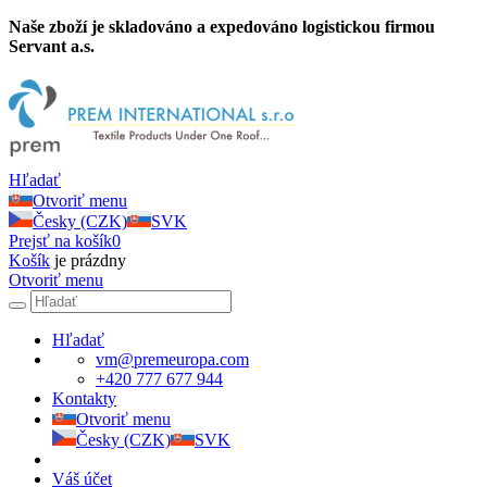
Naše zboží je skladováno a expedováno logistickou firmou
Servant a.s.
Hľadať
Otvoriť menu
Česky (CZK)
SVK
Prejsť na košík
0
Košík
je prázdny
Otvoriť menu
Hľadať
vm@premeuropa.com
+420 777 677 944
Kontakty
Otvoriť menu
Česky (CZK)
SVK
Váš účet