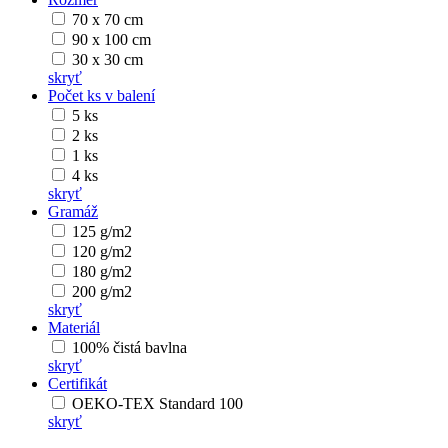
70 x 70 cm
90 x 100 cm
30 x 30 cm
skryť
Počet ks v balení
5 ks
2 ks
1 ks
4 ks
skryť
Gramáž
125 g/m2
120 g/m2
180 g/m2
200 g/m2
skryť
Materiál
100% čistá bavlna
skryť
Certifikát
OEKO-TEX Standard 100
skryť