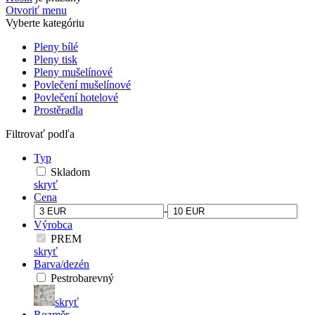
Otvoriť menu
Vyberte kategóriu
Pleny bílé
Pleny tisk
Pleny mušelínové
Povlečení mušelínové
Povlečení hotelové
Prostěradla
Filtrovať podľa
Typ
Skladom
skryť
Cena
-
Výrobca
PREM
skryť
Barva/dezén
Pestrobarevný
skryť
Rozměr