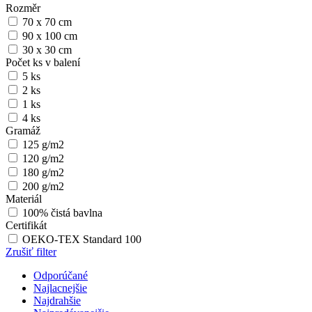
Rozměr
70 x 70 cm
90 x 100 cm
30 x 30 cm
Počet ks v balení
5 ks
2 ks
1 ks
4 ks
Gramáž
125 g/m2
120 g/m2
180 g/m2
200 g/m2
Materiál
100% čistá bavlna
Certifikát
OEKO-TEX Standard 100
Zrušiť filter
Odporúčané
Najlacnejšie
Najdrahšie