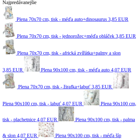
Najpredávanejšie
Plena 70x70 cm, tisk - méďa auto+dinosaurus
3,85 EUR
Plena 70x70 cm, tisk - jednorožec+méďa obláček
3,85 EUR
Plena 70x70 cm, tisk - africká zvířátka+palmy a slon
3,85 EUR
Plena 90x100 cm, tisk - méďa auto
4,07 EUR
Plena 70x70 cm, tisk - žirafka+labuť
3,85 EUR
Plena 90x100 cm, tisk - labuť
4,07 EUR
Plena 90x100 cm,
tisk - plachetnice
4,07 EUR
Plena 90x100 cm, tisk - palma
& slon
4,07 EUR
Plena 90x100 cm, tisk - méďa šíp