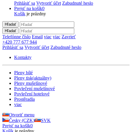
Prihlásiť sa
Vytvoriť účet
Zabudnuté heslo
Prejsť na košík
0
Košík
je prázdny
Hľadať
Hľadať
Telefónne číslo
Email
viac
viac
Zavrieť
+420 777 677 944
Prihlásiť sa
Vytvoriť účet
Zabudnuté heslo
Kontakty
Pleny bílé
Pleny tisk
(aktuálny)
Pleny mušelínové
Povlečení mušelínové
Povlečení hotelové
Prostěradla
viac
Otvoriť menu
Česky (CZK)
SVK
Prejsť na košík
0
Košík
je prázdny