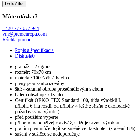
Do košíka
Máte otázku?
+420 777 677 944
vm@premeuropa.com
Rýchla pomoc
Popis a špecifikácia
Diskusia
0
gramáž: 125 g/m2
rozměr: 70x70 cm
materiál: 100% čistá bavlna
pleny jsou sanforizovány
šití: 4-stranná obruba prostěradlovým stehem
balení obsahuje 5 ks plen
Certifikát OEKO-TEX Standard 100, třída výrobků I. -
příloha 6 (na rozdíl od přílohy 4 ještě zpřísňuje ekologické
požadavky na výrobu)
před použitím vyperte
při praní nepoužívejte aviváž, snižuje savost výrobku
praním plen může dojít ke změně velikosti plen (sražení -8%)
sušení v sušičce se nedoporučuje