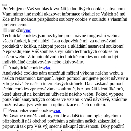
Potřebujeme Váš souhlas k využití jednotlivých cookies, abychom
Vám mimo jiné mohli ukazovat informace týkající se Vašich zájmů.
Zde máte možnost přizpůsobit soubory cookie v souladu s vlastními
preferencemi.
Funkční
viac
Technické cookies jsou nezbytné pro správné fungování webu a
všech funkcí, které nabízí. Jsou odpovědné mj. za uchovávání
produktů v košíku, nákupní proces a ukládání nastavení soukromí.
Nepožadujeme Váš souhlas s využitím technických cookies na
našem webu. Z tohoto důvodu technické cookies nemohou být
individuálně deaktivovány nebo aktivovány.
Analytické cookies
viac
Analytické cookies nám umožňují měření výkonu našeho webu a
našich reklamních kampaní. Jejich pomocí určujeme počet návštěv a
zdroje návštěv našich internetových stránek. Data získaná pomocí
těchto cookies zpracováváme souhrnně, bez použití identifikátorů,
které ukazují na konkrétní uživatelé našeho webu. Pokud vypnete
používání analytických cookies ve vztahu k Vaší návštěvě, ztrácíme
možnost analýzy výkonu a optimalizace našich opatření.
Personalizované cookies
viac
Používáme rovněž soubory cookie a další technologie, abychom
přizpůsobili náš obchod potřebám a zájmům našich zákazníků a
připravili tak pro Vás výjimečné nákupní zkušenosti. Díky použití