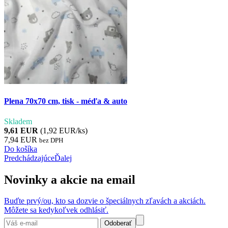
Plena 70x70 cm, tisk - méďa & auto
Skladem
9,61 EUR
(1,92 EUR/ks)
7,94 EUR
bez DPH
Do košíka
Predchádzajúce
Ďalej
Novinky a akcie na email
Buďte prvý/ou, kto sa dozvie o špeciálnych zľavách a akciách.
Môžete sa kedykoľvek odhlásiť.
Odoberať