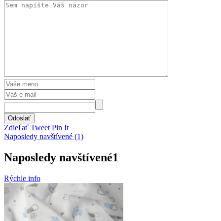
Odoslať
Zdieľať
Tweet
Pin It
Naposledy navštívené (1)
Naposledy navštívené
1
Rýchle info