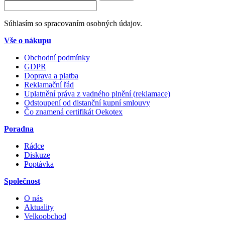
Súhlasím so spracovaním osobných údajov.
Vše o nákupu
Obchodní podmínky
GDPR
Doprava a platba
Reklamační řád
Uplatnění práva z vadného plnění (reklamace)
Odstoupení od distanční kupní smlouvy
Čo znamená certifikát Oekotex
Poradna
Rádce
Diskuze
Poptávka
Společnost
O nás
Aktuality
Velkoobchod