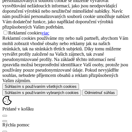
personalizovaných souborů cookie se můžeme vyvarovat
vysvětlování nežádoucích informací, jako jsou neodpovídající
doporučení výrobků nebo neužitečné mimořádné nabídky. Navíc
nám používání personalizovaných souborů cookie umožňuje nabízet
Vám dodatečné funkce, jako například doporučení výrobků
přizpůsobených Vašim potřebám.
Reklamní cookies
viac
Reklamní cookies používáme my nebo naši partneři, abychom Vám
mohli zobrazit vhodné obsahy nebo reklamy jak na našich
stránkách, tak na stránkách třetích subjektů. Díky tomu můžeme
vytvářet profily založené na Vašich zájmech, tak zvané
pseudonymizované profily. Na základě těchto informací není
zpravidla možná bezprostřední identifikace Vaší osoby, protože jsou
používány pouze pseudonymizované údaje. Pokud nevyjádříte
souhlas, nebudete příjemcem obsahů a reklam přizpůsobených
Vašim zájmům.
Súhlasím s používaním všetkých cookies
Súhlasím s používaním vybraných cookies
Odmietnuť súhlas
Pridané v košíku
Rýchla pomoc