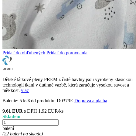
Pridať do obľúbených
Pridať do porovnania
Dětské látkové pleny PREM z čisté bavlny jsou vyrobeny klasickou
technologií tkaní v dutinné vazbě, která zaručuje vysokou savost a
měkkost.
viac
Balenie:
5 ks
Kód produktu:
D0379E
Doprava a platba
9,61 EUR
s DPH
1,92 EUR/ks
Skladem
balení
(22 balení na sklade)