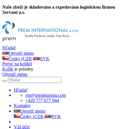
Naše zboží je skladováno a expedováno logistickou firmou
Servant a.s.
Hľadať
Otvoriť menu
Česky (CZK)
SVK
Prejsť na košík
0
Košík
je prázdny
Otvoriť menu
Hľadať
vm@premeuropa.com
+420 777 677 944
Kontakty
Otvoriť menu
Česky (CZK)
SVK
Váš účet