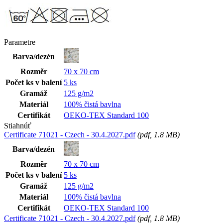
Parametre
Barva/dezén
Rozměr
70 x 70 cm
Počet ks v balení
5 ks
Gramáž
125 g/m2
Materiál
100% čistá bavlna
Certifikát
OEKO-TEX Standard 100
Stiahnúť
Certificate 71021 - Czech - 30.4.2027.pdf
(
pdf
, 1.8 MB)
Barva/dezén
Rozměr
70 x 70 cm
Počet ks v balení
5 ks
Gramáž
125 g/m2
Materiál
100% čistá bavlna
Certifikát
OEKO-TEX Standard 100
Certificate 71021 - Czech - 30.4.2027.pdf
(
pdf
, 1.8 MB)