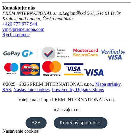
Kontaktujte nás
PREM INTERNATIONAL s.r.o.
Legionářská 561
,
544 01
Dvůr
Králové nad Labem
,
Česká republika
+420 777 677 944
vm@premeuropa.com
Rýchla pomoc
©
2025 -
2026
PREM INTERNATIONAL s.r.o.
,
Mapa stránky
,
RSS
,
Nastavenie cookies
,
Powered by Upgates Shops
Vítejte na eshopu
PREM INTERNATIONAL s.r.o.
máte zájem o:
B2B
Konečný spotřebitel
Nastavenie cookies