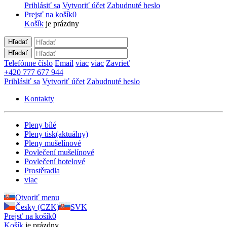
Prihlásiť sa
Vytvoriť účet
Zabudnuté heslo
Prejsť na košík
0
Košík
je prázdny
Hľadať
Hľadať
Telefónne číslo
Email
viac
viac
Zavrieť
+420 777 677 944
Prihlásiť sa
Vytvoriť účet
Zabudnuté heslo
Kontakty
Pleny bílé
Pleny tisk
(aktuálny)
Pleny mušelínové
Povlečení mušelínové
Povlečení hotelové
Prostěradla
viac
Otvoriť menu
Česky (CZK)
SVK
Prejsť na košík
0
Košík
je prázdny