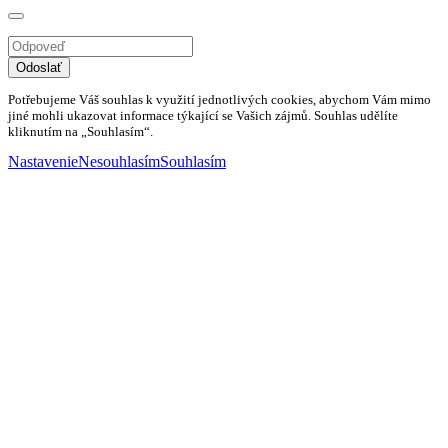
Odoslať
Potřebujeme Váš souhlas k využití jednotlivých cookies, abychom Vám mimo
jiné mohli ukazovat informace týkající se Vašich zájmů. Souhlas udělíte
kliknutím na „Souhlasím“.
Nastavenie
Nesouhlasím
Souhlasím