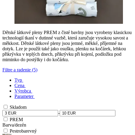
Dětské látkové pleny PREM z čisté bavlny jsou vyrobeny klasickou
technologií tkaní v dutinné vazbě, která zaručuje vysokou savost a
měkkost. Dětské látkové pleny jsou jemné, měkké, příjemné na
dotyk. Lze je použít také jako osušku, plenku na kočárek, lehkou
přikrývku v teplých dnech, přikrývku při kojení, podložku pod
miminko do postýlky i do kočárku.
Filtre a radenie (5)
Typ
Cena
Výrobca
Parameter
Skladom
-
PREM
Barva/dezén
Pestrobarevný