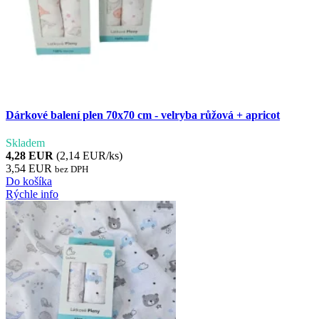
Dárkové balení plen 70x70 cm - velryba růžová + apricot
Skladem
4,28 EUR
(2,14 EUR/ks)
3,54 EUR
bez DPH
Do košíka
Rýchle info