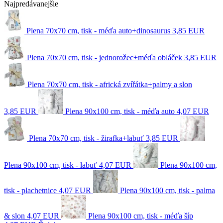
Najpredávanejšie
Plena 70x70 cm, tisk - méďa auto+dinosaurus
3,85 EUR
Plena 70x70 cm, tisk - jednorožec+méďa obláček
3,85 EUR
Plena 70x70 cm, tisk - africká zvířátka+palmy a slon
3,85 EUR
Plena 90x100 cm, tisk - méďa auto
4,07 EUR
Plena 70x70 cm, tisk - žirafka+labuť
3,85 EUR
Plena 90x100 cm, tisk - labuť
4,07 EUR
Plena 90x100 cm,
tisk - plachetnice
4,07 EUR
Plena 90x100 cm, tisk - palma
& slon
4,07 EUR
Plena 90x100 cm, tisk - méďa šíp