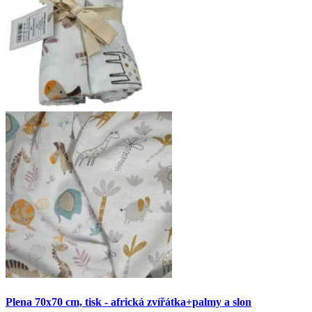
Plena 70x70 cm, tisk - africká zvířátka+palmy a slon