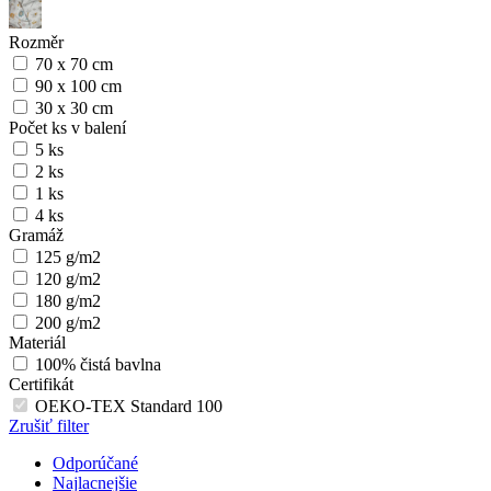
Rozměr
70 x 70 cm
90 x 100 cm
30 x 30 cm
Počet ks v balení
5 ks
2 ks
1 ks
4 ks
Gramáž
125 g/m2
120 g/m2
180 g/m2
200 g/m2
Materiál
100% čistá bavlna
Certifikát
OEKO-TEX Standard 100
Zrušiť filter
Odporúčané
Najlacnejšie