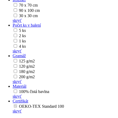
70 x 70 cm
90 x 100 cm
30 x 30 cm
skryť
Počet ks v balení
5 ks
2 ks
1 ks
4 ks
skryť
Gramáž
125 g/m2
120 g/m2
180 g/m2
200 g/m2
skryť
Materiál
100% čistá bavlna
skryť
Certifikát
OEKO-TEX Standard 100
skryť