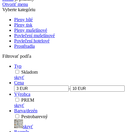
Otvoriť menu
Vyberte kategóriu
Pleny bílé
Pleny tisk
Pleny mušelínové
Povlečení mušelínové
Povlečení hotelové
Prostěradla
Filtrovať podľa
Typ
Skladom
skryť
Cena
-
Výrobca
PREM
skryť
Barva/dezén
Pestrobarevný
skryť
Rozměr