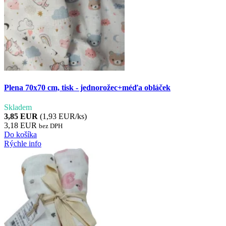
Plena 70x70 cm, tisk - jednorožec+méďa obláček
Skladem
3,85 EUR
(1,93 EUR/ks)
3,18 EUR
bez DPH
Do košíka
Rýchle info