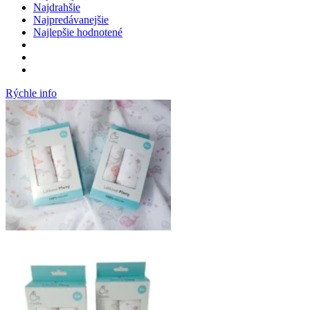
Najdrahšie
Najpredávanejšie
Najlepšie hodnotené
Rýchle info