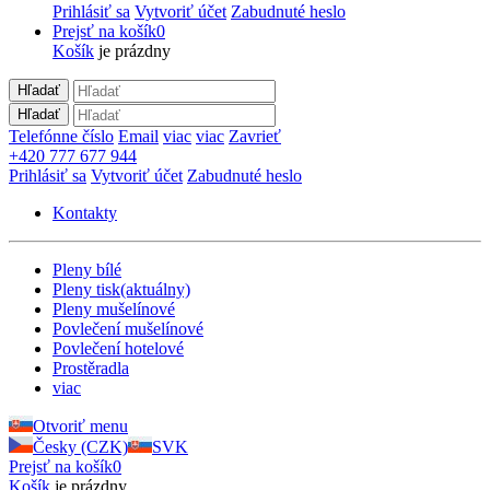
Prihlásiť sa
Vytvoriť účet
Zabudnuté heslo
Prejsť na košík
0
Košík
je prázdny
Hľadať
Hľadať
Telefónne číslo
Email
viac
viac
Zavrieť
+420 777 677 944
Prihlásiť sa
Vytvoriť účet
Zabudnuté heslo
Kontakty
Pleny bílé
Pleny tisk
(aktuálny)
Pleny mušelínové
Povlečení mušelínové
Povlečení hotelové
Prostěradla
viac
Otvoriť menu
Česky (CZK)
SVK
Prejsť na košík
0
Košík
je prázdny