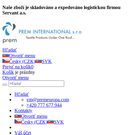
Naše zboží je skladováno a expedováno logistickou firmou
Servant a.s.
Hľadať
Otvoriť menu
Česky (CZK)
SVK
Prejsť na košík
0
Košík
je prázdny
Otvoriť menu
Hľadať
vm@premeuropa.com
+420 777 677 944
Kontakty
Otvoriť menu
Česky (CZK)
SVK
Váš účet